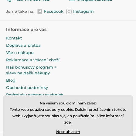
Jsme také na:
Facebook
Instagram
Informace pro vás
Kontakt
Doprava a platba
Vše o nákupu
Reklamace a vrácení zboží
Náš bonusový program =
slevy na další nákupy
Blog
Obchodní podmínky
Podmínky ochrany osobních
údajů
Na vašem soukromí nám záleží
Na pečlivé zabalení klademe
Tento web používá soubory cookie. Dalším procházením tohoto
maximální důraz
webu vyjadřujete souhlas s jejich používáním.. Více informací
zde
.
Nesouhlasím