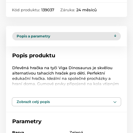
Kód produktu:
139037
Záruka:
24 měsíců
Popis a parametry
Popis produktu
Dřevěná hračka na tyči Viga Dinosaurus je skvělou
alternativou tahacích hraček pro děti. Perfektní
edukační hračka. Ideální na společné procházky a
hraní doma. Gumové prvky připojené na kola vtipným
způsobem napodobují chůzi zvířat. Hračka pomáhá
zlepšit manuální zručnost a obratnost, učí dítě
rozpoznat tvary a barvy, zapojuje a rozvíjí smysl pro
Zobrazit celý popis
pozorování. Hračka je vyrobena z lakovaného dřeva.
Naší prioritou je bezpečnost a kvalita našich výrobků,
a proto barvy použité na hračkách nejsou toxické a
Parametry
splňují bezpečnostní standardy (EN71 a ASTM).
Rozměry hračky: dxvxš 15x8,3x5,6 cm. Určeno pro děti
od 2 let.
Barva
Zelená