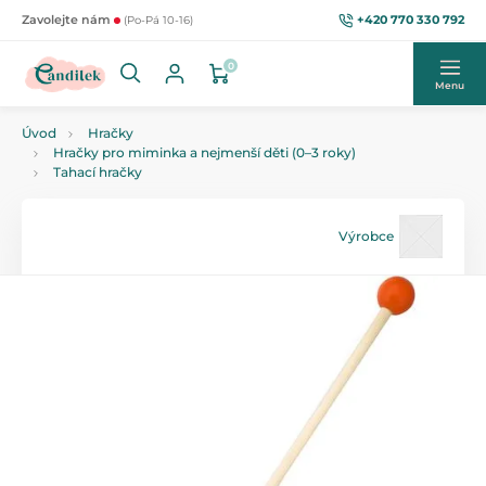
+420 770 330 792
Zavolejte nám
(Po-Pá 10-16)
0
Menu
Úvod
Hračky
Hračky pro miminka a nejmenší děti (0–3 roky)
Tahací hračky
Výrobce