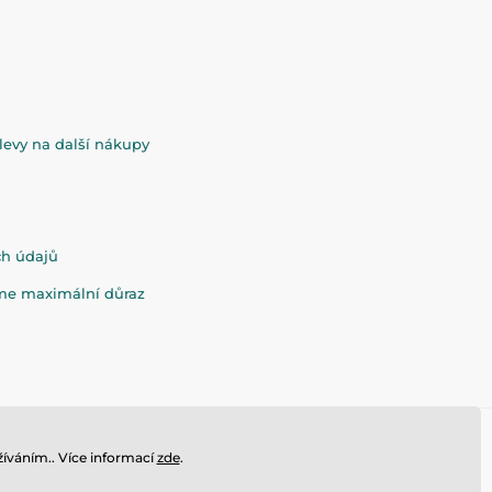
evy na další nákupy
ch údajů
eme maximální důraz
íváním.. Více informací
zde
.