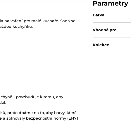
Parametry
Barva
da na vaření pro malé kuchaře. Sada se
každou kuchyňku.
Vhodné pro
Kolekce
uchyně - povzbudí je k tomu, aby
del.
bků, proto dbáme na to, aby barvy, které
né a splňovaly bezpečnostní normy (EN71