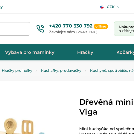
ty
CZK
+420 770 330 792
offline
Nakupte 
a získej
Zavolejte nám
(Po-Pá 10-16)
Výbava pro maminky
Hračky
Kočárk
Hračky pro holky
Kuchařky, prodavačky
Kuchyně, spotřebiče, n
Dřevěná min
Viga
Mini kuchyňka od společnos