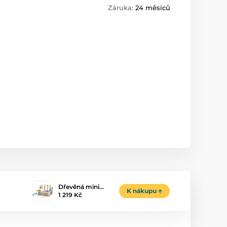
Záruka:
24 měsíců
Dřevěná mini…
K nákupu
1 219 Kč