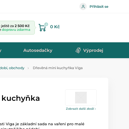
Přihlásit se
0
ještě za
2 500 Kč
0 Kč
te
dopravu zdarma
y
Autosedačky
Výprodej
ádobí, obchody
Dřevěná mini kuchyňka Viga
i kuchyňka
Zobrazit další zboží ›
ti Viga je základní sada na vaření pro malé