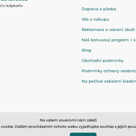
ište
kdykoliv
Doprava a platba
Vše o nákupu
Reklamace a vrácení zboží
Náš bonusový program = sl
Blog
Obchodní podmínky
Podmínky ochrany osobní
Na pečlivé zabalení klad
Na vašem soukromí nám záleží
cookie. Dalším procházením tohoto webu vyjadřujete souhlas s jejich použ
© 2026 www.eandilek.cz ⦁ E-shop vytvořila
SIMPLIA.cz