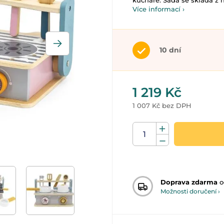
kuchaře. Sada se skládá z n
Více informací ›
10 dní
1 219 Kč
1 007 Kč bez DPH
Doprava zdarma
o
Možnosti doručení ›