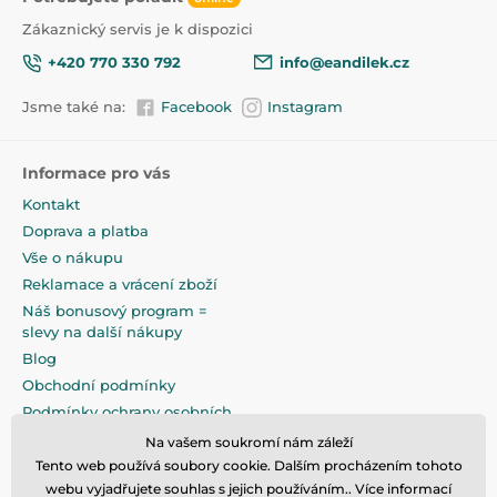
Zákaznický servis je k dispozici
+420 770 330 792
info@eandilek.cz
Jsme také na:
Facebook
Instagram
Informace pro vás
Kontakt
Doprava a platba
Vše o nákupu
Reklamace a vrácení zboží
Náš bonusový program =
slevy na další nákupy
Blog
Obchodní podmínky
Podmínky ochrany osobních
údajů
Na vašem soukromí nám záleží
Na pečlivé zabalení klademe
Tento web používá soubory cookie. Dalším procházením tohoto
maximální důraz
webu vyjadřujete souhlas s jejich používáním.. Více informací