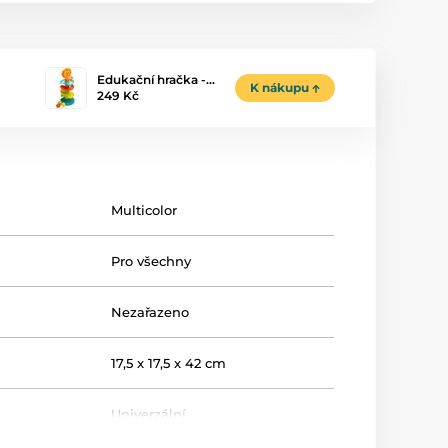
Edukační hračka -…
K nákupu
249 Kč
Multicolor
Pro všechny
Nezařazeno
17,5 x 17,5 x 42 cm
Univerzální