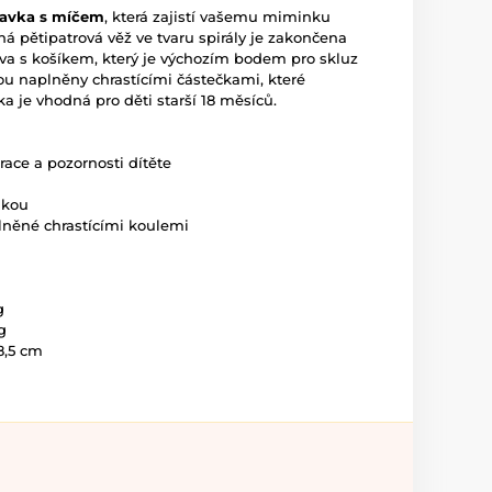
zavka s míčem
, která zajistí vašemu miminku
 pětipatrová věž ve tvaru spirály je zakončena
va s košíkem, který je výchozím bodem pro skluz
sou naplněny chrastícími částečkami, které
ka je vhodná pro děti starší 18 měsíců.
race a pozornosti dítěte
ukou
plněné chrastícími koulemi
g
g
8,5 cm