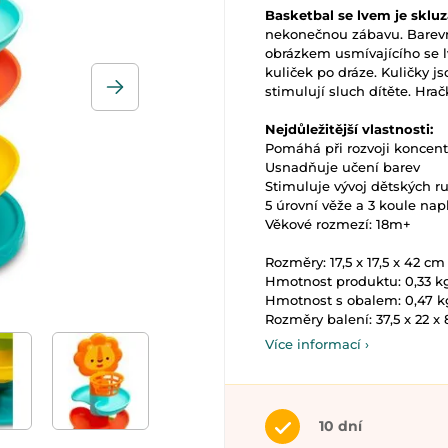
Basketbal se lvem je sklu
nekonečnou zábavu. Barevná
obrázkem usmívajícího se l
kuliček po dráze. Kuličky j
stimulují sluch dítěte. Hrač
Nejdůležitější vlastnosti:
Pomáhá při rozvoji koncent
Usnadňuje učení barev
Stimuluje vývoj dětských r
5 úrovní věže a 3 koule na
Věkové rozmezí: 18m+
Rozměry: 17,5 x 17,5 x 42 cm
Hmotnost produktu: 0,33 k
Hmotnost s obalem: 0,47 k
Rozměry balení: 37,5 x 22 x 
Více informací ›
10 dní