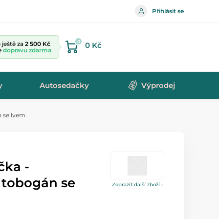
Přihlásit se
0
ještě za
2 500 Kč
0 Kč
te
dopravu zdarma
y
Autosedačky
Výprodej
n se lvem
čka -
 tobogán se
Zobrazit další zboží ›