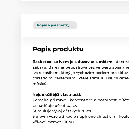
Popis a parametry
Popis produktu
Basketbal se lvem je skluzavka s míčem
, která
zábavu. Barevná pětipatrová věž ve tvaru spirály
lva s košíkem, který je výchozím bodem pro skluz 
chrastícími částečkami, které stimulují sluch dítět
měsíců.
Nejdůležitější vlastnosti:
Pomáhá při rozvoji koncentrace a pozornosti dítět
Usnadňuje učení barev
Stimuluje vývoj dětských rukou
5 úrovní věže a 3 koule naplněné chrastícími koul
Věkové rozmezí: 18m+