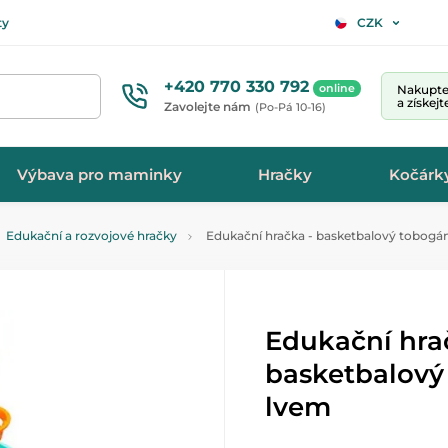
ty
CZK
+420 770 330 792
online
Nakupte 
a získej
Zavolejte nám
(Po-Pá 10-16)
Výbava pro maminky
Hračky
Kočárk
Edukační a rozvojové hračky
Edukační hračka - basketbalový tobogá
Edukační hra
basketbalový
lvem