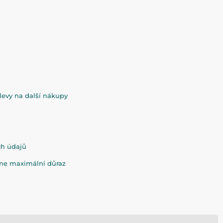
evy na další nákupy
ch údajů
eme maximální důraz