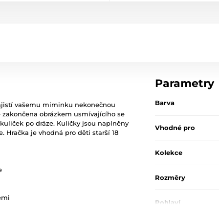
Parametry
Barva
 zajistí vašemu miminku nekonečnou
 je zakončena obrázkem usmívajícího se
kuliček po dráze. Kuličky jsou naplněny
Vhodné pro
e. Hračka je vhodná pro děti starší 18
Kolekce
e
Rozměry
emi
Pohlaví