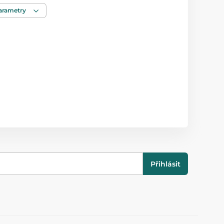
od 18 měsíců
parametry
37,5 x 22 x 8,5 cm
Přihlásit