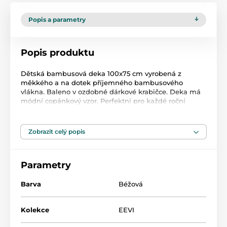
Popis a parametry
Popis produktu
Dětská bambusová deka 100x75 cm vyrobená z
měkkého a na dotek příjemného bambusového
vlákna. Baleno v ozdobné dárkové krabičce. Deka má
módní copánkový vzor. Perfektní pro každé roční
období. V rohu deky je žakárová nášivka s logem
značky. Bambusové přikrývky jsou nenahraditelným
prvkem ve výbavě pro novorozence. Jsou příjemné na
Zobrazit celý popis
dotek a velmi roztomilé. Navíc jsou antialergické,
takže jsou vhodné i pro nejnáročnější dětskou
pokožku.
Parametry
Barva
Béžová
Kolekce
EEVI