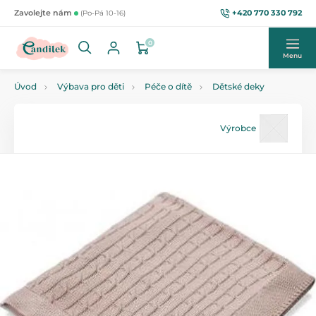
+420 770 330 792
Zavolejte nám
(Po-Pá 10-16)
0
Menu
Úvod
Výbava pro děti
Péče o dítě
Dětské deky
Výrobce