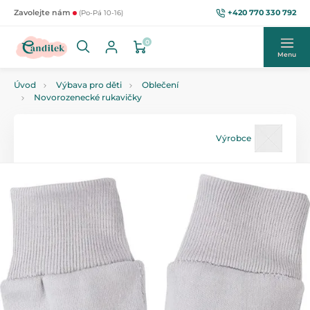
+420 770 330 792
Zavolejte nám
(Po-Pá 10-16)
0
Menu
Úvod
Výbava pro děti
Oblečení
Novorozenecké rukavičky
Výrobce