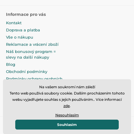
Informace pro vás
Kontakt
Doprava a platba
Vše o nákupu
Reklamace a vrácení zboží
Náš bonusový program =
slevy na další nákupy
Blog
Obchodní podmínky
Podmínky ochrany osobních
údajů
Na vašem soukromí nám záleží
Na pečlivé zabalení klademe
Tento web používá soubory cookie. Dalším procházením tohoto
maximální důraz
webu vyjadřujete souhlas s jejich používáním.. Více informací
zde
.
Nesouhlasím
Souhlasím
© 2026 www.eandilek.cz ⦁ E-shop vytvořila
SIMPLIA.cz