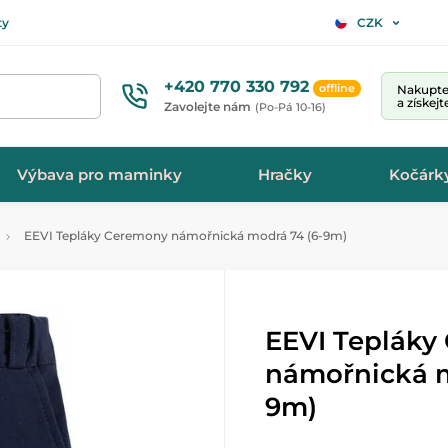
ty
CZK
+420 770 330 792
offline
Nakupte 
a získej
Zavolejte nám
(Po-Pá 10-16)
Výbava pro maminky
Hračky
Kočárk
EEVI Tepláky Ceremony námořnická modrá 74 (6-9m)
EEVI Tepláky
námořnická m
9m)