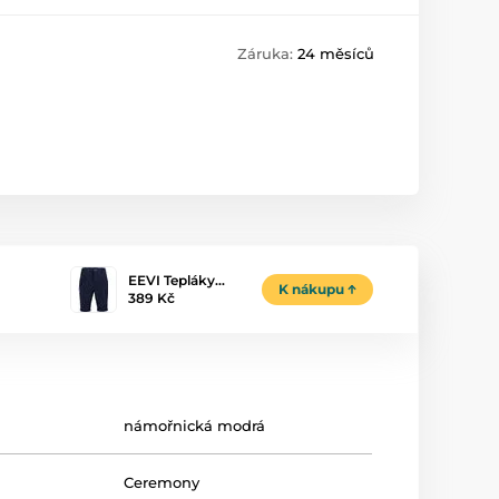
Záruka:
24 měsíců
EEVI Tepláky…
K nákupu
389 Kč
námořnická modrá
Ceremony