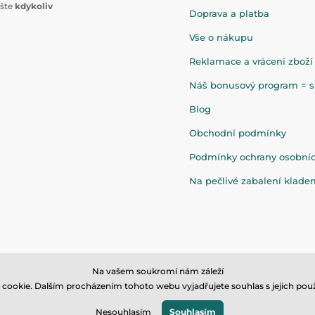
ište
kdykoliv
Doprava a platba
Vše o nákupu
Reklamace a vrácení zboží
Náš bonusový program = sl
Blog
Obchodní podmínky
Podmínky ochrany osobní
Na pečlivé zabalení klad
Na vašem soukromí nám záleží
cookie. Dalším procházením tohoto webu vyjadřujete souhlas s jejich použ
© 2026 www.eandilek.cz ⦁ E-shop vytvořila
SIMPLIA.cz
Nesouhlasím
Souhlasím