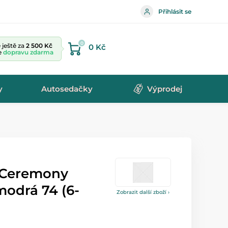
Přihlásit se
0
ještě za
2 500 Kč
0 Kč
te
dopravu zdarma
y
Autosedačky
Výprodej
 Ceremony
odrá 74 (6-
Zobrazit další zboží ›