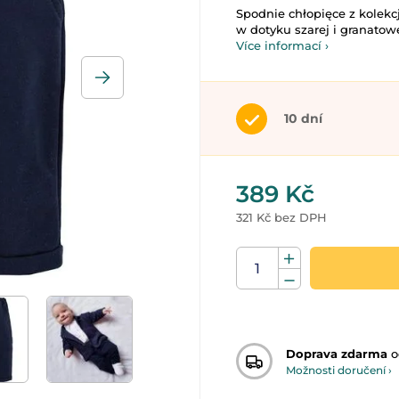
Spodnie chłopięce z kolekc
w dotyku szarej i granatowe
Více informací ›
10 dní
389 Kč
321 Kč bez DPH
Doprava zdarma
o
Možnosti doručení ›