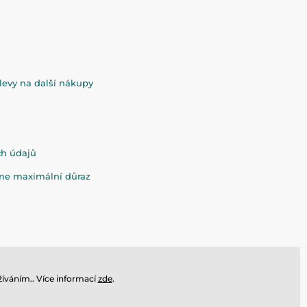
evy na další nákupy
ch údajů
eme maximální důraz
íváním.. Více informací
zde
.