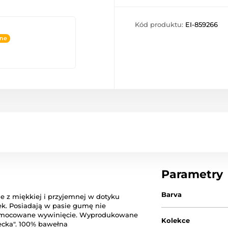
Kód produktu:
EI-859266
ine
Parametry
Barva
e z miękkiej i przyjemnej w dotyku
ek. Posiadają w pasie gumę nie
ją mocowane wywinięcie. Wyprodukowane
Kolekce
iecka". 100% bawełna