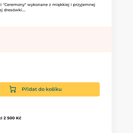
ji "Ceremony" wykonane z miękkiej i przyjemnej
j dresówki....
Přidat do košíku
d
2 500 Kč