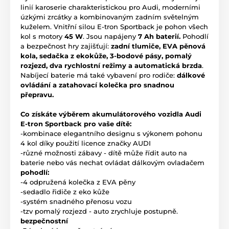
linií karoserie charakteristickou pro Audi, moderními
úzkými zrcátky a kombinovaným zadním světelným
kuželem. Vnitřní silou E-tron Sportback je pohon všech
kol s motory
45 W
. Jsou napájeny
7 Ah baterií.
Pohodlí
a bezpečnost hry zajišťují:
zadní tlumiče, EVA pěnová
kola, sedačka z ekokůže, 3-bodové pásy, pomalý
rozjezd, dva rychlostní režimy a automatická brzda
.
Nabíjecí baterie má také vybavení pro rodiče:
dálkové
ovládání a zatahovací kolečka pro snadnou
přepravu.
Co získáte výběrem akumulátorového vozidla Audi
E-tron Sportback pro vaše dítě:
-kombinace elegantního designu s výkonem pohonu
4 kol díky použití licence značky AUDI
-různé možnosti zábavy - dítě může řídit auto na
baterie nebo vás nechat ovládat dálkovým ovladačem
pohodlí:
-4 odpružená kolečka z EVA pěny
-sedadlo řidiče z eko kůže
-systém snadného přenosu vozu
-tzv pomalý rozjezd - auto zrychluje postupně.
bezpečnostní