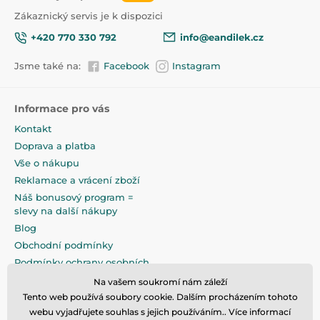
-maximální hmotnost dítěte - 25 kg
Baterie
12V 7Ah
Zákaznický servis je k dispozici
Technická data:
+420 770 330 792
info@eandilek.cz
-Věkové rozmezí: 3-8 let
-Rozměry: 109x59x45 cm
Jsme také na:
Facebook
Instagram
-Hmotnost: 16 kg
-Hmotnostní limit: max. 25 kg
-Napájení: 12V 7Ah
Informace pro vás
-Rozměry sedáku: 18x32 cm
-Rozměry balení: 110x58x37 cm
Kontakt
Doprava a platba
Vše o nákupu
Reklamace a vrácení zboží
Náš bonusový program =
slevy na další nákupy
Blog
Obchodní podmínky
Podmínky ochrany osobních
údajů
Na vašem soukromí nám záleží
Na pečlivé zabalení klademe
Tento web používá soubory cookie. Dalším procházením tohoto
maximální důraz
webu vyjadřujete souhlas s jejich používáním.. Více informací