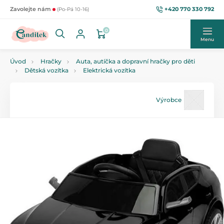
+420 770 330 792
Zavolejte nám
(Po-Pá 10-16)
0
Menu
Úvod
Hračky
Auta, autíčka a dopravní hračky pro děti
Dětská vozítka
Elektrická vozítka
Výrobce