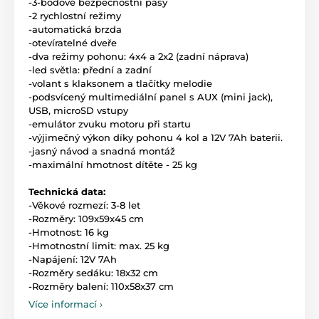
-3-bodové bezpečnostní pásy
-2 rychlostní režimy
-automatická brzda
-otevíratelné dveře
-dva režimy pohonu: 4x4 a 2x2 (zadní náprava)
-led světla: přední a zadní
-volant s klaksonem a tlačítky melodie
-podsvícený multimediální panel s AUX (mini jack),
USB, microSD vstupy
-emulátor zvuku motoru při startu
-výjimečný výkon díky pohonu 4 kol a 12V 7Ah baterii.
-jasný návod a snadná montáž
-maximální hmotnost dítěte - 25 kg
Technická data:
-Věkové rozmezí: 3-8 let
-Rozměry: 109x59x45 cm
-Hmotnost: 16 kg
-Hmotnostní limit: max. 25 kg
-Napájení: 12V 7Ah
-Rozměry sedáku: 18x32 cm
-Rozměry balení: 110x58x37 cm
Více informací ›