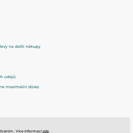
evy na další nákupy
ch údajů
eme maximální důraz
íváním.. Více informací
zde
.