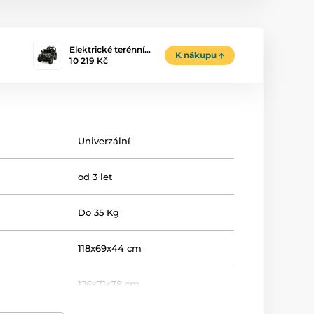
Elektrické terénní…
K nákupu
10 219 Kč
Univerzální
od 3 let
Do 35 Kg
118x69x44 cm
126x71x78 cm