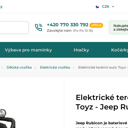
ty
CZK
+420 770 330 792
offline
Nakupte 
a získej
Zavolejte nám
(Po-Pá 10-16)
Výbava pro maminky
Hračky
Kočárk
Dětská vozítka
Elektrická vozítka
Elektrické terénní auto Toyz
Elektrické te
Toyz - Jeep 
Jeep Rubicon je bateriové