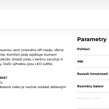
Parametry
Pohlaví
ncovanou verzí známého off-roadu. Věrná
če. Komfort jízdy zajišťuje tlumení
kůže. Snazší jízdu v terénu zaručují 4
Věk
. Další výhodou jsou LED světla
Rozsah hmotnosti
dítě?
du
Rozměry balení
 baterie nebo je nechat ovládat dálkovým
Rozměry auta