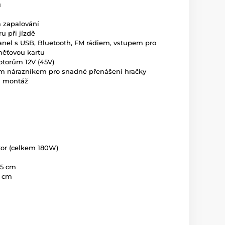
u
m zapalování
u při jízdě
anel s USB, Bluetooth, FM rádiem, vstupem pro
měťovou kartu
otorům 12V (45V)
m nárazníkem pro snadné přenášení hračky
á montáž
tor (celkem 180W)
,5 cm
4 cm