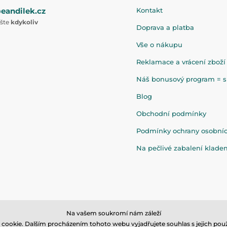
eandilek.cz
Kontakt
ište
kdykoliv
Doprava a platba
Vše o nákupu
Reklamace a vrácení zboží
Náš bonusový program = sl
Blog
Obchodní podmínky
Podmínky ochrany osobní
Na pečlivé zabalení klad
Na vašem soukromí nám záleží
cookie. Dalším procházením tohoto webu vyjadřujete souhlas s jejich použ
© 2026 www.eandilek.cz ⦁ E-shop vytvořila
SIMPLIA.cz