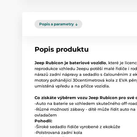
Popis a parametry
Popis produktu
Jeep Rubicon je bateriové vozidlo
, které je lice
reprodukce vzhledu Jeepu potěší malé řidiče i rodi
nárazů zadní nápravy a sedadlo s čalouněním z eko
motory pohánějící 30centimetrová kola z EVA pěny
umístěná vpředu a na příčce vozidla.
Co získáte výběrem vozu Jeep Rubicon pro své 
-Auto na baterie se vzhledem skutečného off-roa
-Různé možnosti zábavy - dítě může řídit auto na
ovladačem
Pohodlí:
-Široké sedadlo řidiče vyrobené z ekokůže
-Polstrovaná zadní kola