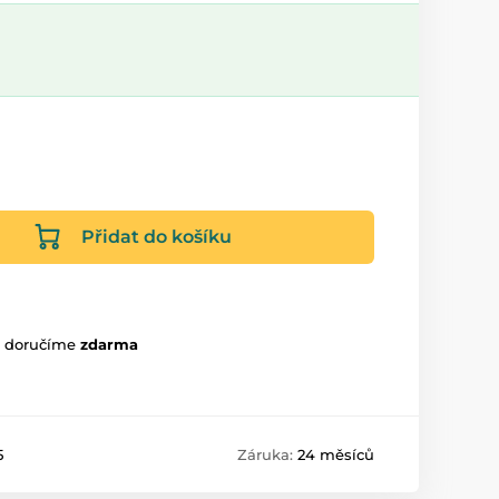
Přidat do košíku
m doručíme
zdarma
5
Záruka:
24 měsíců