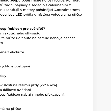
hledu Jeepu potěší malé řidiče i rodiče. Komfort
razů zadní nápravy a sedadlo s čalouněním z
rénu zaručují 4 motory pohánějící 30centimetrová
odou jsou LED světla umístěná vpředu a na příčce
eep Rubicon pro své dítě?
dem skutečného off-roadu
ítě může řídit auto na baterie nebo je nechat
em
obené z ekokůže
zrychluje postupně
pásy
ávislosti na režimu jízdy (2x2 a 4x4)
a dálkové ovládání
Jeep Rubicon nabízí mnoho překvapení:
vná na příčce