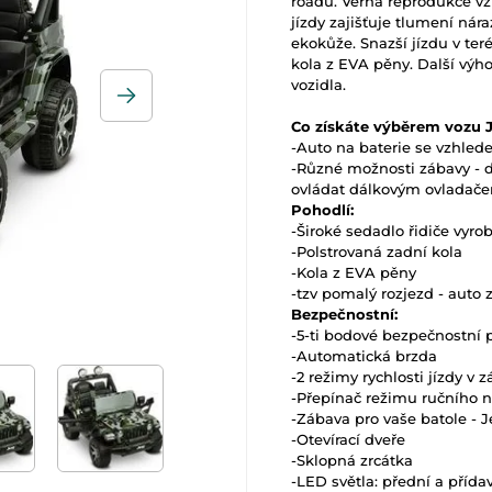
roadu. Věrná reprodukce vz
jízdy zajišťuje tlumení ná
ekokůže. Snazší jízdu v te
kola z EVA pěny. Další výh
vozidla.
Co získáte výběrem vozu J
-Auto na baterie se vzhle
-Různé možnosti zábavy - d
ovládat dálkovým ovladač
Pohodlí:
-Široké sedadlo řidiče vyr
-Polstrovaná zadní kola
-Kola z EVA pěny
-tzv pomalý rozjezd - auto 
Bezpečnostní:
-5-ti bodové bezpečnostní 
-Automatická brzda
-2 režimy rychlosti jízdy v z
-Přepínač režimu ručního n
-Zábava pro vaše batole - 
-Otevírací dveře
-Sklopná zrcátka
-LED světla: přední a přída