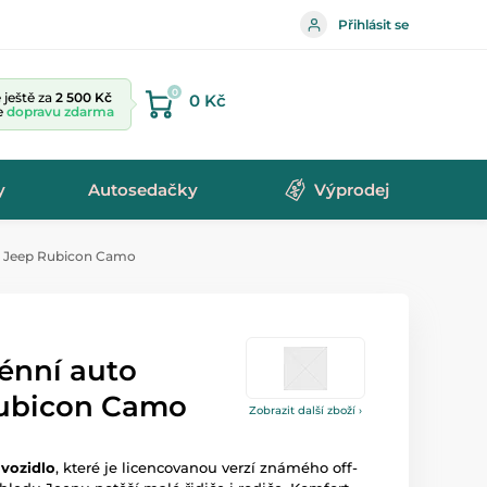
Přihlásit se
0
ještě za
2 500 Kč
0 Kč
te
dopravu zdarma
y
Autosedačky
Výprodej
 - Jeep Rubicon Camo
rénní auto
Rubicon Camo
Zobrazit další zboží ›
 vozidlo
, které je licencovanou verzí známého off-