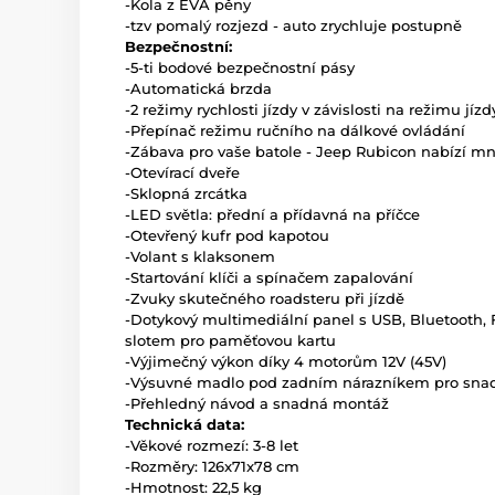
-Kola z EVA pěny
-tzv pomalý rozjezd - auto zrychluje postupně
Bezpečnostní:
-5-ti bodové bezpečnostní pásy
-Automatická brzda
-2 režimy rychlosti jízdy v závislosti na režimu jízd
-Přepínač režimu ručního na dálkové ovládání
-Zábava pro vaše batole - Jeep Rubicon nabízí m
-Otevírací dveře
-Sklopná zrcátka
-LED světla: přední a přídavná na příčce
-Otevřený kufr pod kapotou
-Volant s klaksonem
-Startování klíči a spínačem zapalování
-Zvuky skutečného roadsteru při jízdě
-Dotykový multimediální panel s USB, Bluetooth,
slotem pro paměťovou kartu
-Výjimečný výkon díky 4 motorům 12V (45V)
-Výsuvné madlo pod zadním nárazníkem pro snad
-Přehledný návod a snadná montáž
Technická data:
-Věkové rozmezí: 3-8 let
-Rozměry: 126x71x78 cm
-Hmotnost: 22,5 kg