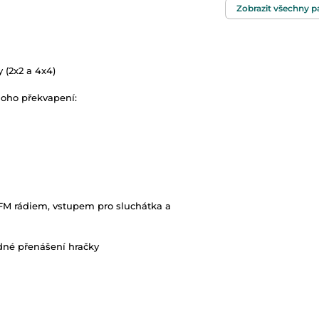
Rozměry sedáku
Zobrazit všechny 
Počet míst k sezen
y (2x2 a 4x4)
Výkon
noho překvapení:
Baterie
 FM rádiem, vstupem pro sluchátka a
né přenášení hračky