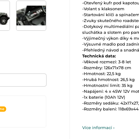
-Otevřený kufr pod kapoto
-Volant s klaksonem
-Startování klíči a spínače
-Zvuky skutečného roadster
-Dotykový multimediální p
sluchátka a slotem pro pa
-Výjimečný výkon díky 4 m
-Výsuvné madlo pod zadní
-Přehledný návod a snadn
Technická data:
-Věkové rozmezí: 3-8 let
-Rozměry: 126x71x78 cm
-Hmotnost: 22,5 kg
-Hrubá hmotnost: 26,5 kg
-Hmotnostní limit: 35 kg
-Napájení: 4 x 45W 12V mo
-1x baterie (10Ah 12V)
-Rozměry sedáku: 42x17x27
-Rozměry balení: 118x69x4
ine
Více informací ›