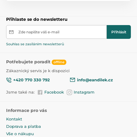
opěradla: 22 cm
Výkon
2x 45W 12V
Přihlaste se do newsletteru
Baterie
12V 7Ah
Zde napište váš e-mail
Přihlásit
Souhlas se zasíláním newsletterů
Světlá výška vozidla
14 cm
Potřebujete poradit
offline
Rozměr celkový
152x63x60cm
Zákaznický servis je k dispozici
Rozměr traktoru
94x63x60cm
+420 770 330 792
info@eandilek.cz
Jsme také na:
Facebook
Instagram
Vnitřní rozměry přívěsu
30x43x16cm
Informace pro vás
Kontakt
Doprava a platba
Vše o nákupu