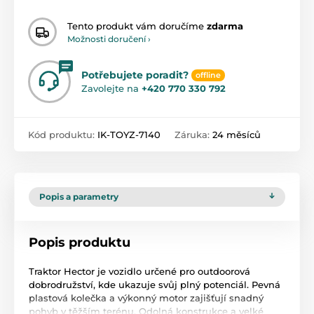
Tento produkt vám doručíme
zdarma
Možnosti doručení ›
Potřebujete poradit?
offline
Zavolejte na
+420 770 330 792
Kód produktu:
IK-TOYZ-7140
Záruka:
24 měsíců
Popis a parametry
Popis produktu
Traktor Hector je vozidlo určené pro outdoorová
dobrodružství, kde ukazuje svůj plný potenciál. Pevná
plastová kolečka a výkonný motor zajišťují snadný
pohyb v těžším terénu. Odolná konstrukce a velké