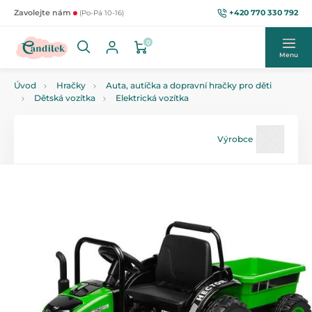
+420 770 330 792
Zavolejte nám
(Po-Pá 10-16)
0
Menu
Úvod
Hračky
Auta, autíčka a dopravní hračky pro děti
Dětská vozítka
Elektrická vozítka
Výrobce