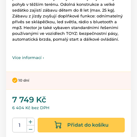
pohyb v těžším terénu. Odolná konstrukce a velké
sedátko zajistí zábavu dětem do 8 let (max. 25 kg).
Zábavu z jízdy zvyšují doplňkové funkce: odnímatelný
přívěs se sklápěčkou, led světla, rádio s bluetooth a
mp3. Hector je také vybaven standardními řešeními
používanými ve vozidlech TOYZ: bezpečnostní pásy,
automatická brzda, pomalý start a dálkové ovládání.
Více informací ›
10 dní
7 749 Kč
6 404 Kč bez DPH
Přidat do košíku