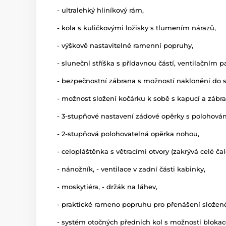
- ultralehký hliníkový rám,
- kola s kuličkovými ložisky s tlumením nárazů,
- výškově nastavitelné ramenní popruhy,
- sluneční stříška s přídavnou částí, ventilačním 
- bezpečnostní zábrana s možností naklonění do s
- možnost složení kočárku k sobě s kapucí a zábra
- 3-stupňové nastavení zádové opěrky s polohová
- 2-stupňová polohovatelná opěrka nohou,
- celopláštěnka s větracími otvory (zakrývá celé ča
- nánožník, - ventilace v zadní části kabinky,
- moskytiéra, - držák na láhev,
- praktické rameno popruhu pro přenášení složen
- systém otočných předních kol s možností blokace