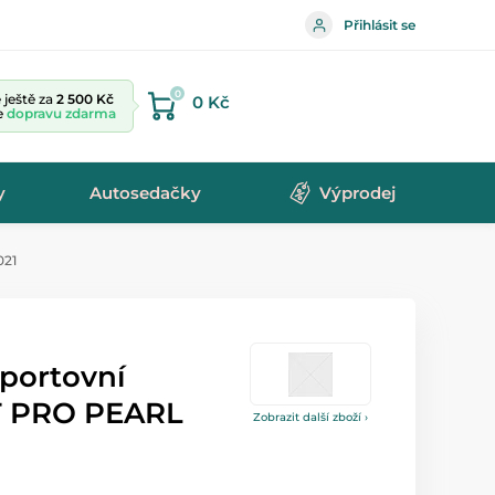
Přihlásit se
0
ještě za
2 500 Kč
0 Kč
te
dopravu zdarma
y
Autosedačky
Výprodej
021
portovní
T PRO PEARL
Zobrazit další zboží ›