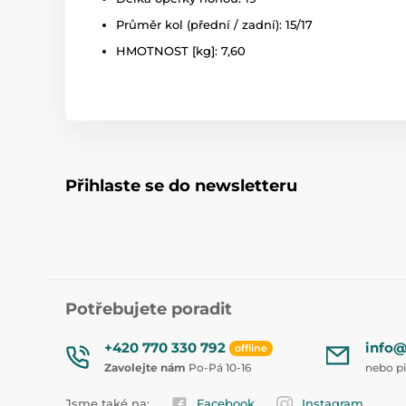
Průměr kol (přední / zadní): 15/17
HMOTNOST [kg]: 7,60
Přihlaste se do newsletteru
Potřebujete poradit
+420 770 330 792
info@
offline
Zavolejte nám
Po-Pá 10-16
nebo p
Jsme také na:
Facebook
Instagram