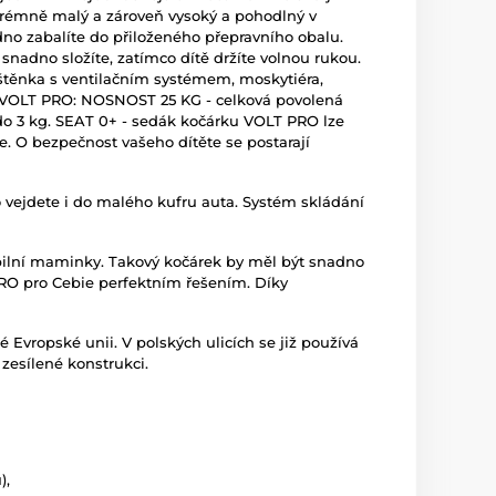
trémně malý a zároveň vysoký a pohodlný v
dno zabalíte do přiloženého přepravního obalu.
 snadno složíte, zatímco dítě držíte volnou rukou.
áštěnka s ventilačním systémem, moskytiéra,
ku VOLT PRO: NOSNOST 25 KG - celková povolená
 do 3 kg. SEAT 0+ - sedák kočárku VOLT PRO lze
e. O bezpečnost vašeho dítěte se postarají
ejdete i do malého kufru auta. Systém skládání
bilní maminky. Takový kočárek by měl být snadno
 PRO pro Cebie perfektním řešením. Díky
Evropské unii. V polských ulicích se již používá
zesílené konstrukci.
),