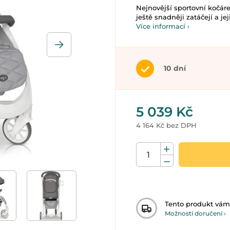
Nejnovější sportovní kočár
ještě snadněji zatáčejí a jej
Více informací ›
10 dní
5 039 Kč
4 164 Kč bez DPH
Tento produkt vá
Možnosti doručení ›