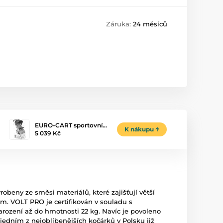
Záruka:
24 měsíců
EURO-CART sportovní…
K nákupu
5 039 Kč
robeny ze směsi materiálů, které zajišťují větší
m. VOLT PRO je certifikován v souladu s
arození až do hmotnosti 22 kg. Navíc je povoleno
 jedním z nejoblíbenějších kočárků v Polsku již