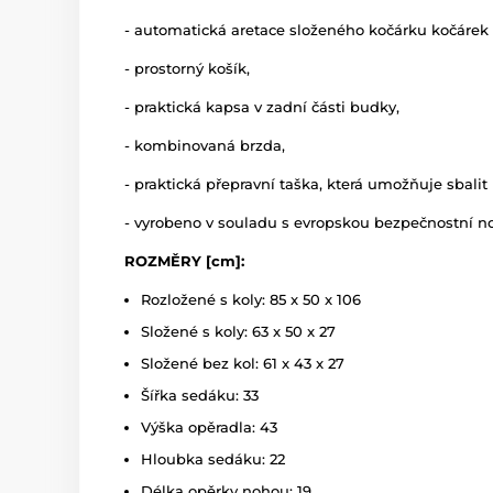
- automatická aretace složeného kočárku kočárek
- prostorný košík,
- praktická kapsa v zadní části budky,
- kombinovaná brzda,
- praktická přepravní taška, která umožňuje sbal
- vyrobeno v souladu s evropskou bezpečnostní nor
ROZMĚRY [cm]:
Rozložené s koly: 85 x 50 x 106
Složené s koly: 63 x 50 x 27
Složené bez kol: 61 x 43 x 27
Šířka sedáku: 33
Výška opěradla: 43
Hloubka sedáku: 22
Délka opěrky nohou: 19