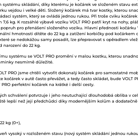
ém systému skládání, díky kterému je kočárek ve složeném stavu ex
ku vejdou i velké děti. Složený kočárek má tvar kostky, kterou sna
ládací systém, který se ovládá jednou rukou. Při troše cviku kočárek
 7,6 kg. K rozsáhlé výbavě vozíku VOLT PRO patří kryt na nohy, pl
ní popruh pro přenášení složeného vozíku. Hlavní přednosti kočár
imální hmotnosti dítěte do 22 kg a zatížení korbičky pod kočárkem
, které se nedokážou samy posadit, lze přepravovat s opěradlem vlež
od narození do 22 kg.
mu systému se VOLT PRO promění v malou kostku, kterou snadno v
aminky nesmírně důležité.
VOLT PRO jsme chtěli vytvořit dokonalý kočárek pro samostatné mo
te kočárek v autě často převážet, a tedy často skládat, bude VOLT
O perfektní kočárek na krátké i delší cesty.
h schválení potvrzuje i jeho neutuchající dlouhodobá obliba v celé 
eště lepší než její předchůdci díky modernějším kolům a dodatečně 
2 kg (0+),
veň vysoký v rozloženém stavu (nový systém skládání jednou rukou