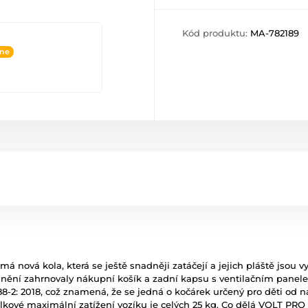
Kód produktu:
MA-782189
ine
 nová kola, která se ještě snadněji zatáčejí a jejich pláště jsou vy
ounění zahrnovaly nákupní košík a zadní kapsu s ventilačním panele
-2: 2018, což znamená, že se jedná o kočárek určený pro děti od n
celkové maximální zatížení vozíku je celých 25 kg. Co dělá VOLT PRO