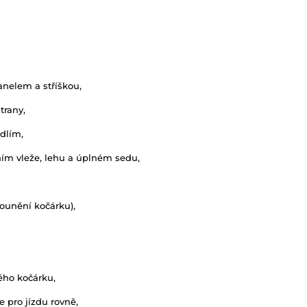
panelem a stříškou,
trany,
dlím,
ním vleže, lehu a úplném sedu,
lounění kočárku),
ého kočárku,
 pro jízdu rovně,