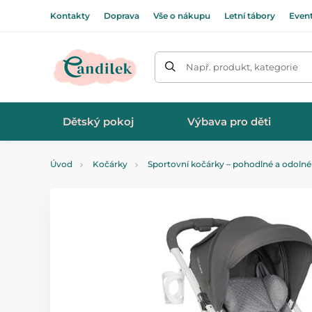
Kontakty
Doprava
Vše o nákupu
Letní tábory
Even
Např. produkt, kategorie
Dětský pokoj
Výbava pro děti
Úvod
Kočárky
Sportovní kočárky – pohodlné a odolné 