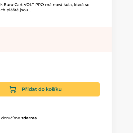
ek Euro-Cart VOLT PRO má nová kola, která se
ich pláště jsou...
Přidat do košíku
m doručíme
zdarma