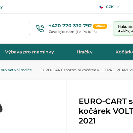
ty
CZK
+420 770 330 792
offline
Nakupte 
a získej
Zavolejte nám
(Po-Pá 10-16)
Výbava pro maminky
Hračky
Kočárk
pro aktivní rodiče
EURO-CART sportovní kočárek VOLT PRO PEARL 2
EURO-CART s
kočárek VOL
2021