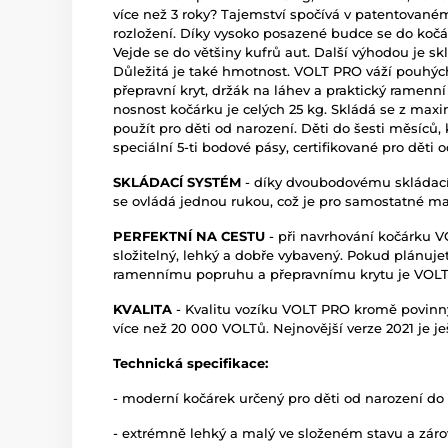
více než 3 roky? Tajemství spočívá v patentovan
rozložení. Díky vysoko posazené budce se do kočár
Vejde se do většiny kufrů aut. Další výhodou je sk
Důležitá je také hmotnost. VOLT PRO váží pouhých
přepravní kryt, držák na láhev a praktický ramen
nosnost kočárku je celých 25 kg. Skládá se z max
použít pro děti od narození. Děti do šesti měsíců
speciální 5-ti bodové pásy, certifikované pro děti 
SKLÁDACÍ SYSTÉM
- díky dvoubodovému skládací
se ovládá jednou rukou, což je pro samostatné m
PERFEKTNÍ NA CESTU
- při navrhování kočárku 
složitelný, lehký a dobře vybavený. Pokud plánuje
ramennímu popruhu a přepravnímu krytu je VOLT PR
KVALITA
- Kvalitu vozíku VOLT PRO kromě povinnýc
více než 20 000 VOLTů. Nejnovější verze 2021 je j
Technická specifikace:
- moderní kočárek určený pro děti od narození do 2
- extrémně lehký a malý ve složeném stavu a záro