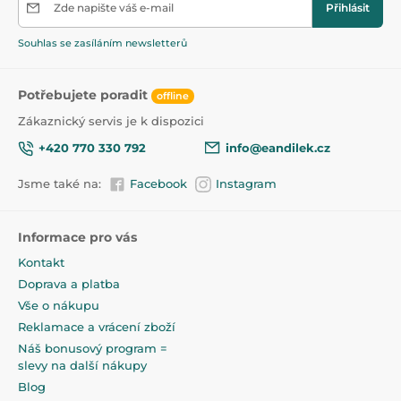
100dílný Creative Pack
Zde napište váš e-mail
nebo
40dílný Expansion
Přihlásit
Pack
, a posunout hru na vyšší úroveň.
Vlastnosti:
Souhlas se zasíláním newsletterů
Ideální pro vytváření mandal, vzorů, 2D i 3D tvarů
Podporuje logické myšlení, jemnou motoriku a
Potřebujete poradit
offline
prostorovou orientaci
Zákaznický servis je k dispozici
Vysoce kvalitní, netoxický ABS plast bez BPA a
ftalátů
+420 770 330 792
info@eandilek.cz
Magnety jsou bezpečně uzavřeny pomocí
Jsme také na:
Facebook
Instagram
ultrazvukového svařování a nýtování
Kompatibilní s většinou značek magnetických
stavebnic
Informace pro vás
Doporučeno pro děti od 3 let (obsahuje magnety a
Kontakt
malé části)
Doprava a platba
Obsah balení:
Vše o nákupu
Reklamace a vrácení zboží
6 × šestiúhelníky
Náš bonusový program =
12 × rovnostranné trojúhelníky
slevy na další nákupy
12 × rovnoramenné trojúhelníky
Blog