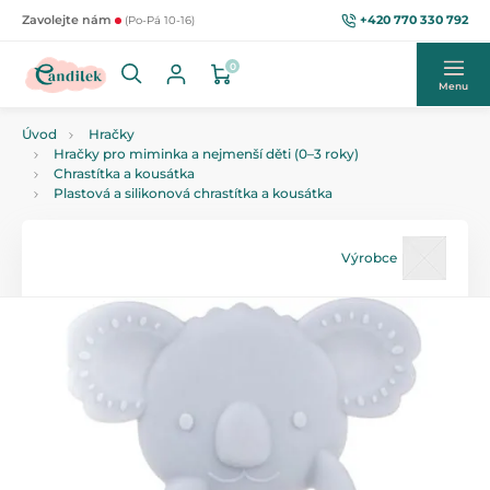
+420 770 330 792
Zavolejte nám
(Po-Pá 10-16)
0
Menu
Úvod
Hračky
Hračky pro miminka a nejmenší děti (0–3 roky)
Chrastítka a kousátka
Plastová a silikonová chrastítka a kousátka
Výrobce