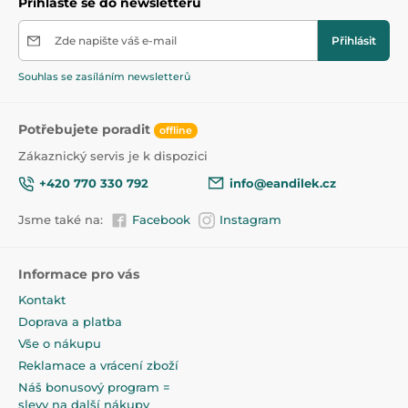
Přihlaste se do newsletteru
Rozměry: cca 9 cm x 8 cm x 2,5 cm.
1. jakost.
Zde napište váš e-mail
Přihlásit
Souhlas se zasíláním newsletterů
Potřebujete poradit
offline
Zákaznický servis je k dispozici
+420 770 330 792
info@eandilek.cz
Jsme také na:
Facebook
Instagram
Informace pro vás
Kontakt
Doprava a platba
Vše o nákupu
Reklamace a vrácení zboží
Náš bonusový program =
slevy na další nákupy