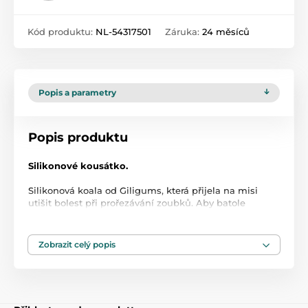
Kód produktu:
NL-54317501
Záruka:
24 měsíců
Popis a parametry
Popis produktu
Silikonové kousátko.
Silikonová koala od Giligums, která přijela na misi
utišit bolest při prořezávání zoubků. Aby batole
nemělo problémy s udržením kousátka v rukojetích,
má speciální otvor, který umožňuje bezpečné
uchopení. Různé textury také umožní rozvoj hmatu. Je
Zobrazit celý popis
vyrobena z měkkého silikonu, díky čemuž je pro
miminko zcela bezpečná.
Věk: 3m +.