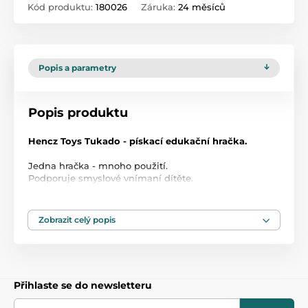
Kód produktu:
180026
Záruka:
24 měsíců
Popis a parametry
Popis produktu
Hencz Toys Tukado - pískací edukační hračka.
Jedna hračka - mnoho použití.
Podporuje smyslové vnímaní dítěte.
Povzbuzuje zrak - vnímaní, sluch a doteku - úchyt
ručiček.
Zobrazit celý popis
Hračka je vhodná již od narození.
Je vyrobena z měkké látky. po zmáčknutí píská.
Kontrastní barvy zobáku upoutávají pozornost zraku
miminka.
Přihlaste se do newsletteru
Pískáním stimulujete sluch dítěte.