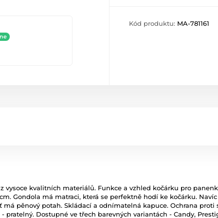
Kód produktu:
MA-781161
ine
 z vysoce kvalitních materiálů. Funkce a vzhled kočárku pro panenk
m. Gondola má matraci, která se perfektně hodí ke kočárku. Navíc
 má pěnový potah. Skládací a odnímatelná kapuce. Ochrana proti s
 - pratelný. Dostupné ve třech barevných variantách - Candy, Presti