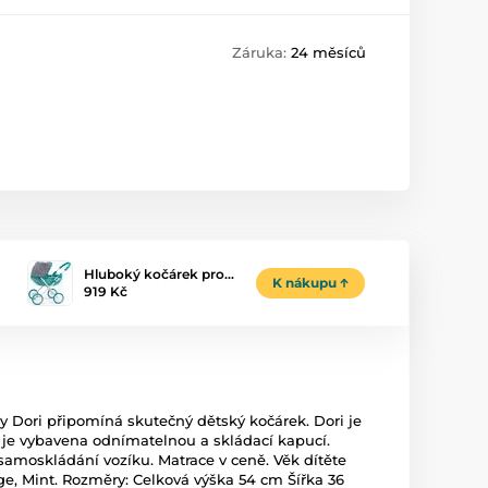
Záruka:
24 měsíců
Hluboký kočárek pro…
K nákupu
919 Kč
y Dori připomíná skutečný dětský kočárek. Dori je
 je vybavena odnímatelnou a skládací kapucí.
amoskládání vozíku. Matrace v ceně. Věk dítěte
ge, Mint. Rozměry: Celková výška 54 cm Šířka 36