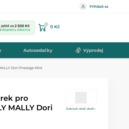
Přihlásit se
0
ještě za
2 500 Kč
0 Kč
te
dopravu zdarma
y
Autosedačky
Výprodej
ALLY Dori Prestige Mint
rek pro
Y MALLY Dori
Zobrazit další zboží ›