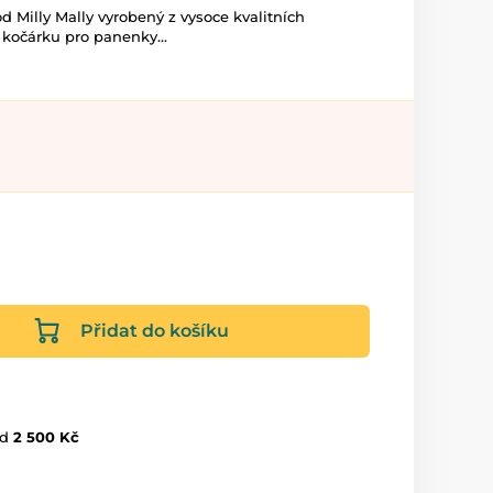
 Milly Mally vyrobený z vysoce kvalitních
 kočárku pro panenky...
Přidat do košíku
d
2 500 Kč