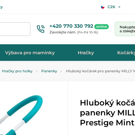
ty
CZK
+420 770 330 792
online
Nakupte 
a získej
Zavolejte nám
(Po-Pá 10-16)
Výbava pro maminky
Hračky
Kočárk
Hračky pro holky
Panenky
Hluboký kočárek pro panenky MILLY M
Hluboký kočá
panenky MILL
Prestige Mint