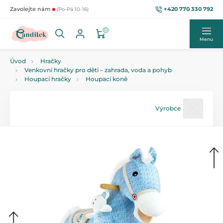
+420 770 330 792
Zavolejte nám
(Po-Pá 10-16)
0
Menu
Úvod
Hračky
Venkovní hračky pro děti – zahrada, voda a pohyb
Houpací hračky
Houpací koně
Výrobce