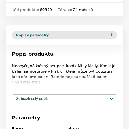
Kód produktu:
89849
Záruka:
24 měsíců
Popis a parametry
Popis produktu
Neobyčejně krásný houpací koník Milly Mally. Koník je
balen samostatně v krabici, která může být použitá i
jako dárkové balení.Baterie nejsou součástí balení.
Charakteristika:
- koník pohybuje ocáskem i tlamou a řehtá
- příjemný materiál
- koník má sedlo, dřevěné rukojeti a dřevěné stupátka
Zobrazit celý popis
no nohy
- plyšová hračka
- houpací dřevěné lišty
Parametry
- možnost demontáže houpacího rámu
- baterie (3x AA) nejsou součástí hračky
Barva
Modrá