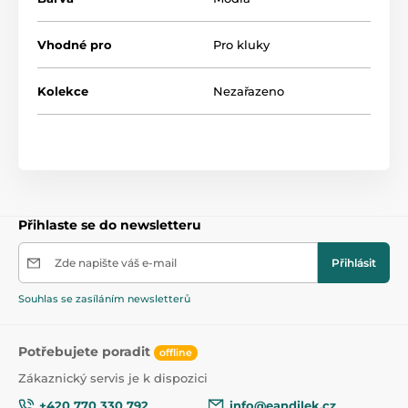
- nosnost do 30 kg
Rozměry: cca 74x28x58 cm
Vhodné pro
Pro kluky
Kolekce
Nezařazeno
Přihlaste se do newsletteru
Zde napište váš e-mail
Přihlásit
Souhlas se zasíláním newsletterů
Potřebujete poradit
offline
Zákaznický servis je k dispozici
+420 770 330 792
info@eandilek.cz