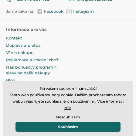
Jsme také na:
Facebook
Instagram
Informace pro vás
Kontakt
Doprava a platba
Vše o nákupu
Reklamace a vrácení zboží
Náš bonusový program =
slevy na další nákupy
Blog
Obchodní podmínky
Na vašem soukromí nám záleží
Podmínky ochrany osobních
Tento web používá soubory cookie. Dalším procházením tohoto
údajů
webu vyjadřujete souhlas s jejich používáním.. Více informací
zde
.
Na pečlivé zabalení klademe
maximální důraz
Nesouhlasím
Souhlasím