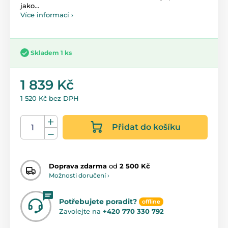
jako...
Více informací ›
Skladem 1 ks
1 839 Kč
1 520 Kč bez DPH
Přidat do košíku
Doprava zdarma
od
2 500 Kč
Možnosti doručení ›
Potřebujete poradit?
offline
Zavolejte na
+420 770 330 792