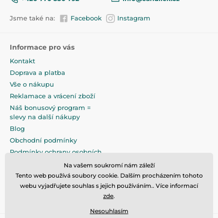
Jsme také na:
Facebook
Instagram
Informace pro vás
Kontakt
Doprava a platba
Vše o nákupu
Reklamace a vrácení zboží
Náš bonusový program =
slevy na další nákupy
Blog
Obchodní podmínky
Podmínky ochrany osobních
údajů
Na vašem soukromí nám záleží
Na pečlivé zabalení klademe
Tento web používá soubory cookie. Dalším procházením tohoto
maximální důraz
webu vyjadřujete souhlas s jejich používáním.. Více informací
zde
.
Nesouhlasím