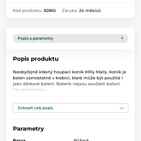
Kód produktu:
82865
Záruka:
24 měsíců
Popis a parametry
Popis produktu
Neobyčejně krásný houpací koník Milly Mally. Koník je
balen samostatně v krabici, která může být použitá i
jako dárkové balení. Baterie nejsou součástí balení.
Charakteristika:
- koník pohybuje ocáskem i tlamou a řehtá
- příjemný materiál
- koník má sedlo, dřevěné rukojeti a dřevěné stupátka
Zobrazit celý popis
no nohy
- plyšová hračka
- houpací dřevěné lišty
Parametry
- možnost demontáže houpacího rámu
- baterie (3x AA) nejsou součástí hračky
Barva
Růžová