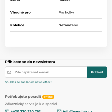
- nosnost do 30 kg
Rozměry: cca 74x28x58 cm
Vhodné pro
Pro holky
Kolekce
Nezařazeno
Přihlaste se do newsletteru
Zde napište váš e-mail
Přihlásit
Souhlas se zasíláním newsletterů
Potřebujete poradit
offline
Zákaznický servis je k dispozici
+420 770 330 792
info@eandilek.cz