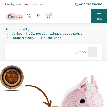
+420 770 330 792
Zavolejte nám
(Po-Pá 10-16)
0
Menu
Úvod
Hračky
Venkovní hračky pro děti – zahrada, voda a pohyb
Houpací hračky
Houpací koně
Výrobce