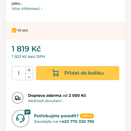
jako...
Více informací ›
10 dní
1 819 Kč
1 503 Kč bez DPH
Přidat do košíku
Doprava zdarma
od
2 500 Kč
Možnosti doručení ›
Potřebujete poradit?
offline
Zavolejte na
+420 770 330 792