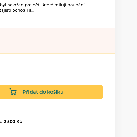
yl navržen pro děti, které milují houpání.
jistí pohodlí a...
Přidat do košíku
d
2 500 Kč