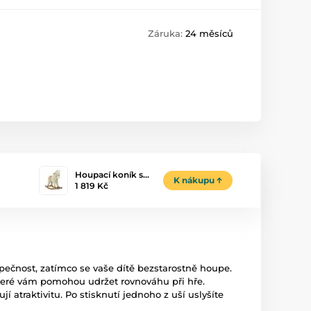
Záruka:
24 měsíců
Houpací koník s…
K nákupu
1 819 Kč
zpečnost, zatímco se vaše dítě bezstarostně houpe.
teré vám pomohou udržet rovnováhu při hře.
 atraktivitu. Po stisknutí jednoho z uší uslyšíte