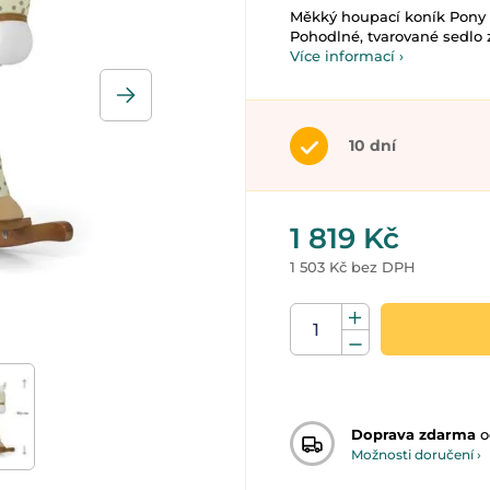
Měkký houpací koník Pony b
Pohodlné, tvarované sedlo za
Více informací ›
10 dní
1 819 Kč
1 503 Kč bez DPH
Doprava zdarma
o
Možnosti doručení ›