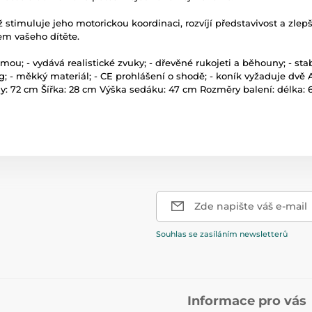
 stimuluje jeho motorickou koordinaci, rozvíjí představivost a zlep
m vašeho dítěte.
ou; - vydává realistické zvuky; - dřevěné rukojeti a běhouny; - stabi
 kg; - měkký materiál; - CE prohlášení o shodě; - koník vyžaduje dv
y: 72 cm Šířka: 28 cm Výška sedáku: 47 cm Rozměry balení: délka: 6
Zde napište váš e-mail
Souhlas se zasíláním newsletterů
Informace pro vás