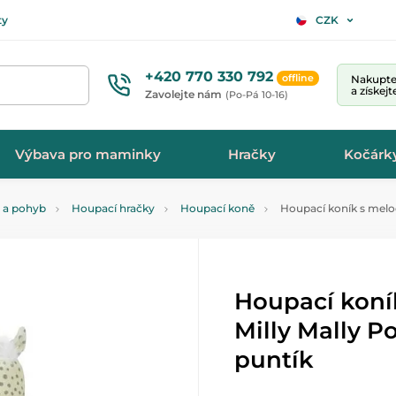
ty
CZK
+420 770 330 792
offline
Nakupte 
a získej
Zavolejte nám
(Po-Pá 10-16)
Výbava pro maminky
Hračky
Kočárk
a a pohyb
Houpací hračky
Houpací koně
Houpací koník s melod
Houpací koní
Milly Mally P
puntík