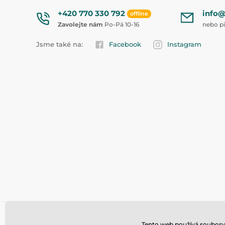
+420 770 330 792
info@
offline
Zavolejte nám
Po-Pá 10-16
nebo p
Jsme také na:
Facebook
Instagram
Tento web používá soubory 