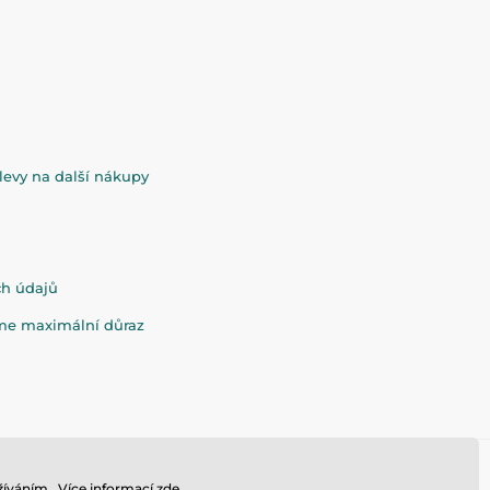
evy na další nákupy
ch údajů
eme maximální důraz
íváním.. Více informací
zde
.