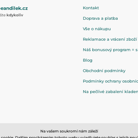
eandilek.cz
Kontakt
ište
kdykoliv
Doprava a platba
Vše o nákupu
Reklamace a vrácení zboží
Náš bonusový program = sl
Blog
Obchodní podmínky
Podmínky ochrany osobní
Na pečlivé zabalení klad
Na vašem soukromí nám záleží
cookie. Dalším procházením tohoto webu vyjadřujete souhlas s jejich použ