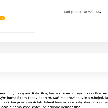
Kód produktu:
5904667
ine
eré milují houpání. Pohodlné, tvarované sedlo zajistí pohodlí a be
e svým kamarádem Teddy Bearem. Kůň má dřevěné tyče a rukojeti, k
imořádně jemný na dotek. Interaktivní ucho a pohyblivé prvky zvyšují
vý ocas a tlama koně potěší nejednoho nejmenšího.