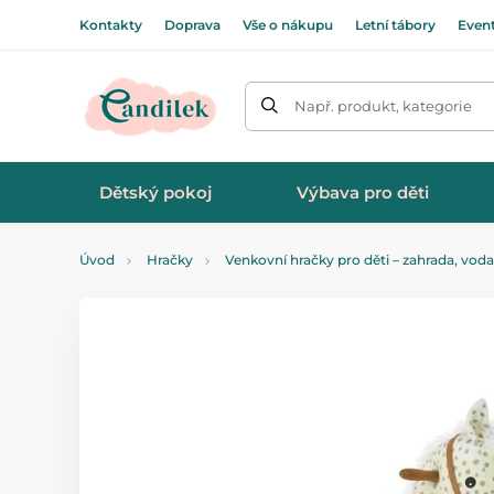
Kontakty
Doprava
Vše o nákupu
Letní tábory
Even
Např. produkt, kategorie
Dětský pokoj
Výbava pro děti
Úvod
Hračky
Venkovní hračky pro děti – zahrada, vod