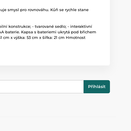
šuje smysl pro rovnováhu. Kůň se rychle stane
lní konstrukce; - tvarované sedlo; - interaktivní
ě AA baterie. Kapsa s bateriemi ukrytá pod břichem
1 cm x výška: 53 cm x šířka: 21 cm Hmotnost
Přihlásit