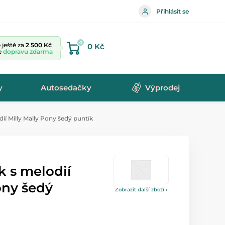
Přihlásit se
0
ještě za
2 500 Kč
0 Kč
te
dopravu zdarma
y
Autosedačky
Výprodej
ií Milly Mally Pony šedý puntík
k s melodií
ony šedý
Zobrazit další zboží ›