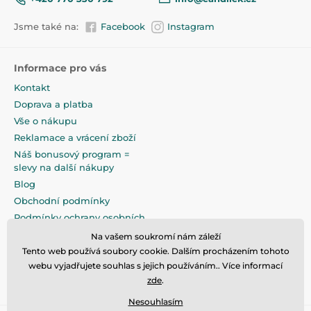
Jsme také na:
Facebook
Instagram
Informace pro vás
Kontakt
Doprava a platba
Vše o nákupu
Reklamace a vrácení zboží
Náš bonusový program =
slevy na další nákupy
Blog
Obchodní podmínky
Podmínky ochrany osobních
údajů
Na vašem soukromí nám záleží
Na pečlivé zabalení klademe
Tento web používá soubory cookie. Dalším procházením tohoto
maximální důraz
webu vyjadřujete souhlas s jejich používáním.. Více informací
zde
.
Nesouhlasím