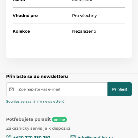
zavěsit také nad postýlku.
Vhodné pro
Pro všechny
Kolekce
Nezařazeno
Přihlaste se do newsletteru
Zde napište váš e-mail
Přihlásit
Souhlas se zasíláním newsletterů
Potřebujete poradit
online
Zákaznický servis je k dispozici
+420 770 330 792
info@eandilek.cz