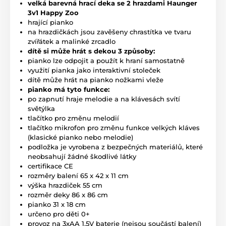
velká barevná hrací deka se 2 hrazdami Haunger
3v1 Happy Zoo
hrající pianko
na hrazdičkách jsou zavěšeny chrastítka ve tvaru
zvířátek a malinké zrcadlo
dítě si může hrát s dekou 3 způsoby:
pianko lze odpojit a použít k hraní samostatně
využití pianka jako interaktivní stoleček
dítě může hrát na pianko nožkami vleže
pianko má tyto funkce:
po zapnutí hraje melodie a na klávesách svítí
světýlka
tlačítko pro změnu melodií
tlačítko mikrofon pro změnu funkce velkých kláves
(klasické pianko nebo melodie)
podložka je vyrobena z bezpečných materiálů, které
neobsahují žádné škodlivé látky
certifikace CE
rozměry balení 65 x 42 x 11 cm
výška hrazdiček 55 cm
rozměr deky 86 x 86 cm
pianko 31 x 18 cm
určeno pro děti 0+
provoz na 3xAA 1,5V baterie (nejsou součástí balení)