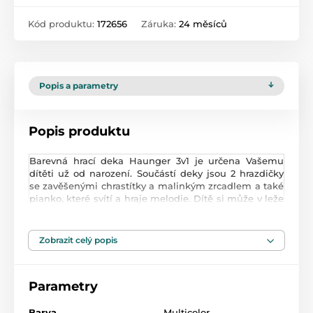
Kód produktu:
172656
Záruka:
24 měsíců
Popis a parametry
Popis produktu
Barevná hrací deka Haunger 3v1 je určena Vašemu
dítěti už od narození. Součástí deky jsou 2 hrazdičky
se zavěšenými chrastítky a malinkým zrcadlem a také
pianko, které svítí a hraje melodie. Dítě si může v leže
hrát s chrastítky a sledovat se u toho v zrcátku a
pianko může být využito jako uspávací melodie (0-12
měsíců). Na břiše se dítě naučí zvedat hlavičku a
Zobrazit celý popis
pozorovat věci kolem sebe, pomůže mu k prvním
krůčkům a zároveň odděluje dítě od chladné podlahy
(6-18 měsíců). Pokud již dítě samostatně sedí může
Parametry
hrát na pianko nebo ho využít jako interaktivní
stoleček. Zároveň se tím prohlubuje motorika dítěte,
rozvíjí se sluch a zrak (6-36 měsíců). Pianko můžete
Barva
Multicolor