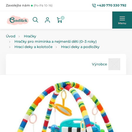
+420 770 330 792
Zavolejte nám
(Po-Pá 10-16)
0
Menu
Úvod
Hračky
Hračky pro miminka a nejmenší děti (0–3 roky)
Hrací deky a kolotoče
Hrací deky a podložky
Výrobce