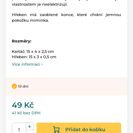
vlastnostem je neelektrizují.
Hřeben má zaoblené konce, které chrání jemnou
pokožku miminka.
Rozměry:
Kartáč: 15 x 4 x 2,5 cm
Hřeben: 15 x 3 x 0,5 cm
Více informací ›
10 dní
49 Kč
41 Kč bez DPH
Přidat do košíku