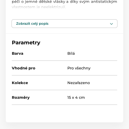
péči o jemné dětské vlásky a díky svým antistatickým
vlastnostem je neelektrizují.
Hřeben má zaoblené konce, které chrání jemnou
pokožku miminka.
Zobrazit celý popis
Parametry
Rozměry:
Kartáč: 15 x 4 x 2,5 cm
Barva
Bílá
Hřeben: 15 x 3 x 0,5 cm
Vhodné pro
Pro všechny
Produkt je zařazen v kategoriích
Kolekce
Nezařazeno
Dětské hřebeny a kartáče
47,5
Rozměry
15 x 4 cm