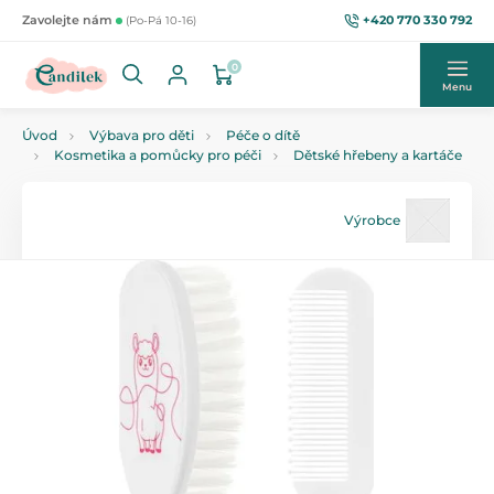
+420 770 330 792
Zavolejte nám
(Po-Pá 10-16)
0
Menu
Úvod
Výbava pro děti
Péče o dítě
Kosmetika a pomůcky pro péči
Dětské hřebeny a kartáče
Výrobce