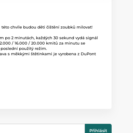
 této chvíle budou děti čištění zoubků milovat!
ím po 2 minutách, každých 30 sekund vydá signál
12.000 / 16.000 / 20.000 kmitů za minutu se
 poslední použitý režim.
 hlava s měkkými štětinkami je vyrobena z DuPont
Přihlásit