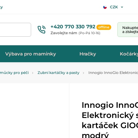
ty
CZK
+420 770 330 792
offline
Nakupte 
a získej
Zavolejte nám
(Po-Pá 10-16)
Výbava pro maminky
Hračky
Kočárk
můcky pro péči
Zubní kartáčky a pasty
Innogio InnoGio Elektronic
Innogio Inno
Elektronický 
kartáček GIOG
modrý