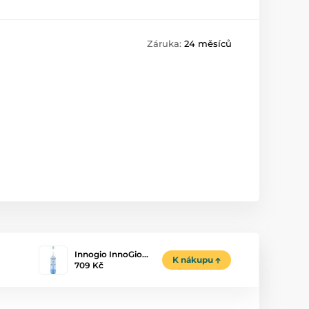
Záruka:
24 měsíců
Innogio InnoGio…
K nákupu
709 Kč