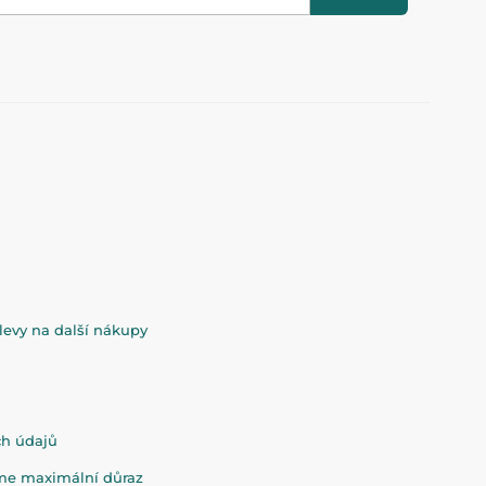
evy na další nákupy
ch údajů
eme maximální důraz