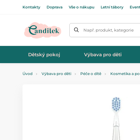
Kontakty
Doprava
Vše o nákupu
Letní tábory
Even
Např. produkt, kategorie
Dětský pokoj
Výbava pro děti
Úvod
Výbava pro děti
Péče o dítě
Kosmetika a po