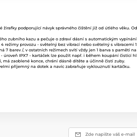
 žirafky podporující návyk správného čištění již od útlého věku. Od
ého zubního kazu a pečuje o zdraví dásní s automatickým vypínán
4 režimy provozu - světelný bez vibrací nebo světelný s vibracemi 
á 7 barev /, v ostatních režimech svítí vždy jen 1 barva s pamětí na
- úroveň IPX7 - kartáček lze použít např. i během koupání čistící
í, má zaoblené konce, chrání dásně dítěte a účinně čistí zuby.
 velmi příjemný na dotek a navíc zabraňuje vyklouznutí kartáčku.
Zde napište váš e-mail