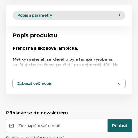
Popis a parametry
Popis produktu
Přenosná silikonová lampička.
Měkký materiál, ze kterého byla lampa vyrobena,
zajišťuje bezpečnost použití i pro nejmenší děti. Na
druhou stranu změna barev dotykem lampy rukou
zajistí skvělou zábavu nejen během večerního rituálu
usínání.
Zobrazit celý popis
Vlastnosti:
- použití na jedno nabití: až 10 hodin,
- 3 světelné režimy,
Přihlaste se do newsletteru
- svítí v 8 barvách, mění barvu postupně každé 3
sekundy,
- napájení: kabel micro USB (součástí balení),
Zde napište váš e-mail
Přihlásit
- nabíjecí napětí: 220-240V,
-baterie: lithium-iontová s kapacitou 1 000 mAh,
Souhlas se zasíláním newsletterů