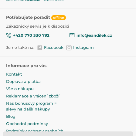
- kapacita baterie: 1200 mAh,
- materiál: bezpečný silikon,
- typ světla: LED,
Potřebujete poradit
offline
- maximální výkon: 1,5 W,
Zákaznický servis je k dispozici
typ přepínače: dotyk.
Automatické vypnutí po 1 hodině.
+420 770 330 792
info@eandilek.cz
Rozměry: 106 x 112 x 136 mm.
Jsme také na:
Facebook
Instagram
Informace pro vás
Kontakt
Doprava a platba
Vše o nákupu
Reklamace a vrácení zboží
Náš bonusový program =
slevy na další nákupy
Blog
Obchodní podmínky
Podmínky ochrany osobních