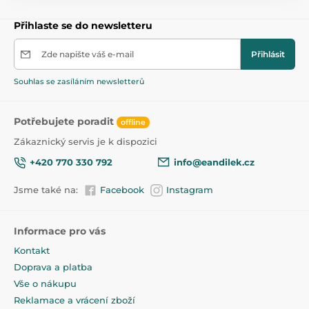
5bodový pás a sloupek umístěný pod podnosem,
62x62x102 cm (vysoká
aby nemohl vypadnout
Přihlaste se do newsletteru
Vnější rozměry
židle) 40x40x64 (vysoká
židle) 62x62x40 (stůl)
Stůl funguje také jako opěrka nohou
Zde napište váš e-mail
Přihlásit
Masivní dřevěné nohy zakončené protiskluzovými
překryvy
Výška opěrky
39 cm
Souhlas se zasíláním newsletterů
Snadné přenášení - váží pouze 7 kg.
Vyhovuje normě EN 14988: 2017-10
Potřebujete poradit
offline
Zákaznický servis je k dispozici
+420 770 330 792
info@eandilek.cz
Produkt je zařazen v kategoriích
Jsme také na:
Facebook
Instagram
Plastové jídelní židličky
27,5
Informace pro vás
Kontakt
Doprava a platba
Vše o nákupu
Reklamace a vrácení zboží