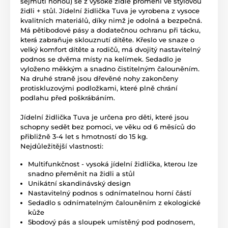
sejmutí nohou) se z vysoké židle promění ve stylovou
židli + stůl. Jídelní židlička Tuva je vyrobena z vysoce
kvalitních materiálů, díky nimž je odolná a bezpečná.
Má pětibodové pásy a dodatečnou ochranu při tácku,
která zabraňuje sklouznutí dítěte. Křeslo ve snaze o
velký komfort dítěte a rodičů, má dvojitý nastavitelný
podnos se dvěma místy na kelímek. Sedadlo je
vyloženo měkkým a snadno čistitelným čalouněním.
Na druhé straně jsou dřevěné nohy zakončeny
protiskluzovými podložkami, které plně chrání
podlahu před poškrábáním.
Jídelní židlička Tuva je určena pro děti, které jsou
schopny sedět bez pomoci, ve věku od 6 měsíců do
přibližně 3-4 let s hmotností do 15 kg.
Nejdůležitější vlastnosti:
Multifunkčnost - vysoká jídelní židlička, kterou lze
snadno přeměnit na židli a stůl
Unikátní skandinávský design
Nastavitelný podnos s odnímatelnou horní částí
Sedadlo s odnímatelným čalouněním z ekologické
kůže
5bodový pás a sloupek umístěný pod podnosem,