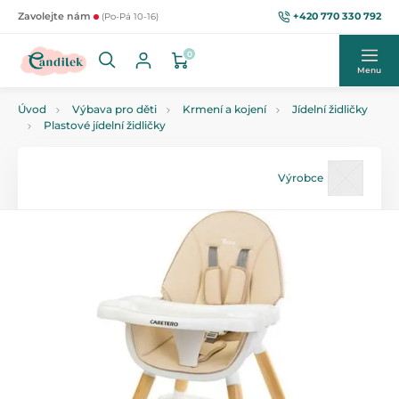
+420 770 330 792
Zavolejte nám
(Po-Pá 10-16)
0
Menu
Úvod
Výbava pro děti
Krmení a kojení
Jídelní židličky
Plastové jídelní židličky
Výrobce