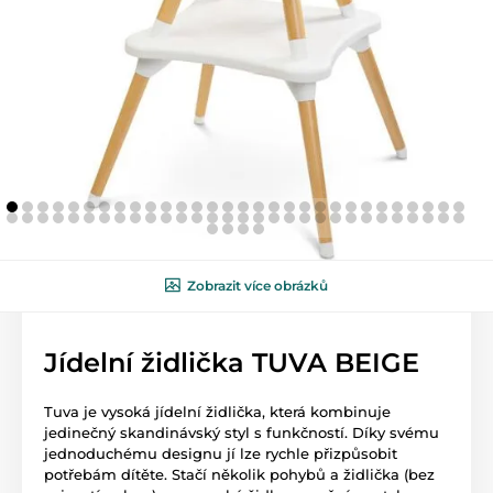
Zobrazit více obrázků
Jídelní židlička TUVA BEIGE
Tuva je vysoká jídelní židlička, která kombinuje
jedinečný skandinávský styl s funkčností. Díky svému
jednoduchému designu jí lze rychle přizpůsobit
potřebám dítěte. Stačí několik pohybů a židlička (bez