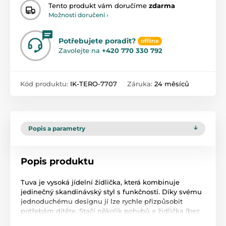
Tento produkt vám doručíme
zdarma
Možnosti doručení ›
Potřebujete poradit?
offline
Zavolejte na
+420 770 330 792
Kód produktu:
IK-TERO-7707
Záruka:
24 měsíců
Popis a parametry
Popis produktu
Tuva je vysoká jídelní židlička, která kombinuje
jedinečný skandinávský styl s funkčností. Díky svému
jednoduchému designu jí lze rychle přizpůsobit
potřebám dítěte. Stačí několik pohybů a židlička (bez
sejmutí nohou) se z vysoké židle promění ve stylovou