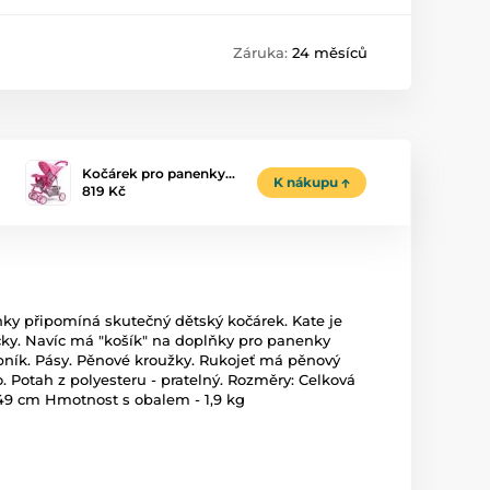
Záruka:
24 měsíců
Kočárek pro panenky…
K nákupu
819 Kč
nky připomíná skutečný dětský kočárek. Kate je
ky. Navíc má "košík" na doplňky pro panenky
obník. Pásy. Pěnové kroužky. Rukojeť má pěnový
. Potah z polyesteru - pratelný. Rozměry: Celková
x 49 cm Hmotnost s obalem - 1,9 kg