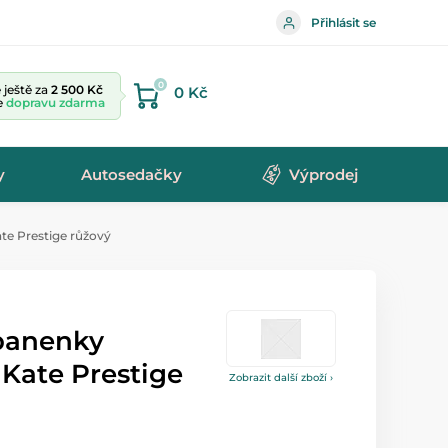
Přihlásit se
0
ještě za
2 500 Kč
0 Kč
te
dopravu zdarma
y
Autosedačky
Výprodej
e Prestige růžový
panenky
Kate Prestige
Zobrazit další zboží ›