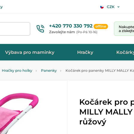
ty
CZK
+420 770 330 792
offline
Nakupte 
a získej
Zavolejte nám
(Po-Pá 10-16)
Výbava pro maminky
Hračky
Kočárk
Hračky pro holky
Panenky
Kočárek pro panenky MILLY MALLY Kat
Kočárek pro 
MILLY MALLY 
růžový