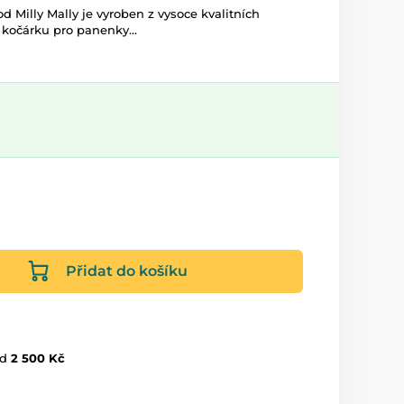
 Milly Mally je vyroben z vysoce kvalitních
 kočárku pro panenky...
Přidat do košíku
d
2 500 Kč