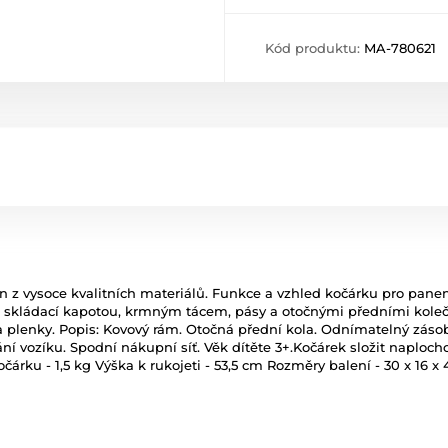
Kód produktu:
MA-780621
en z vysoce kvalitních materiálů. Funkce a vzhled kočárku pro pane
 skládací kapotou, krmným tácem, pásy a otočnými předními koleč
 a plenky. Popis: Kovový rám. Otočná přední kola. Odnímatelný zás
í vozíku. Spodní nákupní síť. Věk dítěte 3+.Kočárek složit naplocho
očárku - 1,5 kg Výška k rukojeti - 53,5 cm Rozměry balení - 30 x 16 