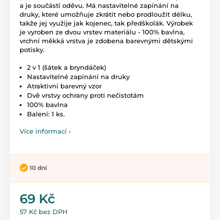
a je součástí oděvu. Má nastavitelné zapínání na
druky, které umožňuje zkrátit nebo prodloužit délku,
takže jej využije jak kojenec, tak předškolák. Výrobek
je vyroben ze dvou vrstev materiálu - 100% bavlna,
vrchní měkká vrstva je zdobena barevnými dětskými
potisky.
2 v 1 (šátek a bryndáček)
Nastavitelné zapínání na druky
Atraktivní barevný vzor
Dvě vrstvy ochrany proti nečistotám
100% bavlna
Balení: 1 ks.
Více informací ›
10 dní
69 Kč
57 Kč bez DPH