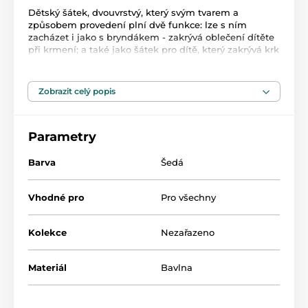
Dětský šátek, dvouvrstvý, který svým tvarem a
způsobem provedení plní dvě funkce: lze s ním
zacházet i jako s bryndákem - zakrývá oblečení dítěte
při krmení; a také jako šátek pro dítě, který zakrývá krk
a je součástí oděvu. Má nastavitelné zapínání na
druky, které umožňuje zkrátit nebo prodloužit délku,
takže jej využije jak kojenec, tak předškolák. Výrobek
Zobrazit celý popis
je vyroben ze dvou vrstev materiálu - 100% bavlna,
vrchní měkká vrstva je zdobena barevnými dětskými
potisky.
Parametry
2 v 1 (šátek a bryndáček)
Barva
Šedá
Nastavitelné zapínání na druky
Atraktivní barevný vzor
Vhodné pro
Pro všechny
Dvě vrstvy ochrany proti nečistotám
100% bavlna
Kolekce
Nezařazeno
Balení: 1 ks.
Materiál
Bavlna
Produkt je zařazen v kategoriích