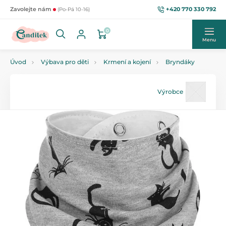
+420 770 330 792
Zavolejte nám
(Po-Pá 10-16)
0
Menu
Úvod
Výbava pro děti
Krmení a kojení
Bryndáky
Výrobce