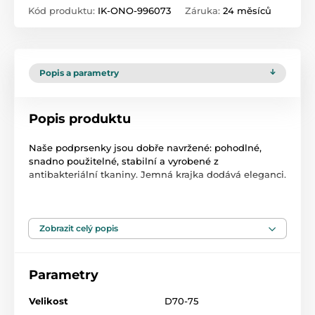
Kód produktu:
IK-ONO-996073
Záruka:
24 měsíců
Popis a parametry
Popis produktu
Naše podprsenky jsou dobře navržené: pohodlné,
snadno použitelné, stabilní a vyrobené z
antibakteriální tkaniny. Jemná krajka dodává eleganci.
Technická data
bezproblémová konstrukce
hypoalergenní
Zobrazit celý popis
perfektně sedí před i po krmení
prodyšný
odnímatelné košíčky
Parametry
Materiál: Polyamid 90%, Elastan 10%
Velikost
D70-75