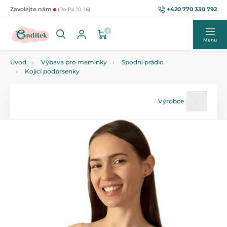
+420 770 330 792
Zavolejte nám
(Po-Pá 10-16)
0
Menu
Úvod
Výbava pro maminky
Spodní prádlo
Kojicí podprsenky
Výrobce