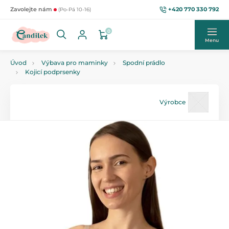
+420 770 330 792
Zavolejte nám
(Po-Pá 10-16)
0
Menu
Úvod
Výbava pro maminky
Spodní prádlo
Kojicí podprsenky
Výrobce