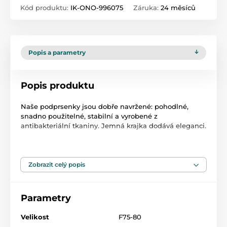
Kód produktu:
IK-ONO-996075
Záruka:
24 měsíců
Popis a parametry
Popis produktu
Naše podprsenky jsou dobře navržené: pohodlné,
snadno použitelné, stabilní a vyrobené z
antibakteriální tkaniny. Jemná krajka dodává eleganci.
Technická data
bezproblémová konstrukce
hypoalergenní
Zobrazit celý popis
perfektně sedí před i po krmení
prodyšný
odnímatelné košíčky
Parametry
Materiál: Polyamid 90%, Elastan 10%
Velikost
F75-80