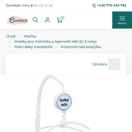
+420 770 330 792
Zavolejte nám
(Po-Pá 10-16)
0
Menu
Úvod
Hračky
Hračky pro miminka a nejmenší děti (0–3 roky)
Hrací deky a kolotoče
Kolotoče nad postýlku
Výrobce