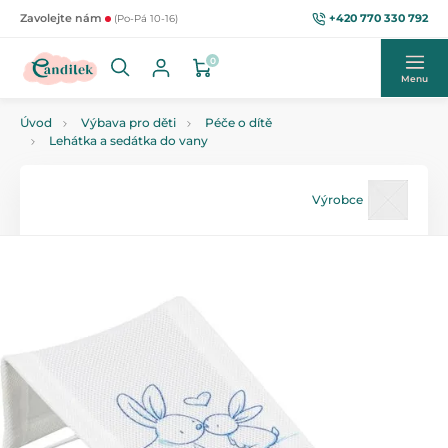
+420 770 330 792
Zavolejte nám
(Po-Pá 10-16)
0
Menu
Úvod
Výbava pro děti
Péče o dítě
Lehátka a sedátka do vany
Výrobce