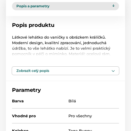
Popis a parametry
Popis produktu
Látkové lehátko do vaničky s obrázkem králíčků.
Moderní design, kvalitní zpracování, jednoduchá
údržba, to vše lehátko nabízí. Je to velmi praktický
pomocník v péči o miminko. Materiál: ocelový rám,
textilní potah. Na rám je vypnut textilní potah, který se
dá jednoduše stáhnout a vyprat v pračce. Rozměr: dxš
cca 42x20 cm.
Zobrazit celý popis
Parametry
Produkt je zařazen v kategoriích
Barva
Bílá
Lehátka a sedátka do vany
47,5
Vhodné pro
Pro všechny
Kolekce
Tega Bunny