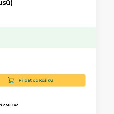
usů)
Přidat do košíku
d
2 500 Kč