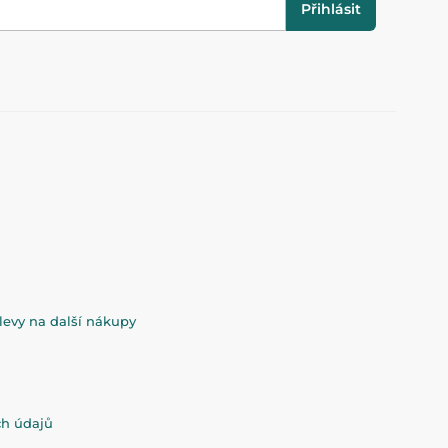
Přihlásit
evy na další nákupy
ch údajů