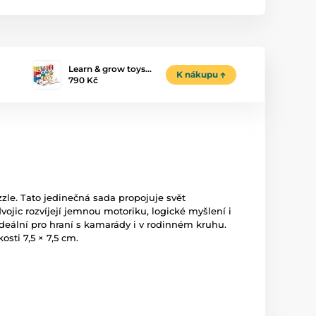
Learn & grow toys…
K nákupu
790 Kč
zle. Tato jedinečná sada propojuje svět
vojic rozvíjejí jemnou motoriku, logické myšlení i
deální pro hraní s kamarády i v rodinném kruhu.
sti 7,5 × 7,5 cm.