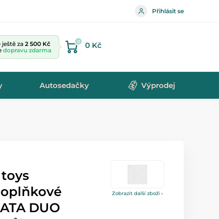
Přihlásit se
0
ještě za
2 500 Kč
0 Kč
te
dopravu zdarma
y
Autosedačky
Výprodej
 toys
doplňkové
Zobrazit další zboží ›
ÍŘATA DUO