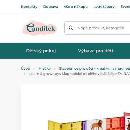
Kontakty
Doprava
Vše o nákupu
Letní tábory
Even
Např. produkt, kategorie
Dětský pokoj
Výbava pro děti
Úvod
Hračky
Stavebnice pro děti – kreativní a magnet
Learn & grow toys Magnetické doplňkové dlaždice ZVÍŘ