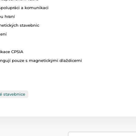
 spolupráci a komunikaci
u hraní
etických stavebnic
zení
fikace CPSIA
ungují pouze s magnetickými dlaždicemi
é stavebnice