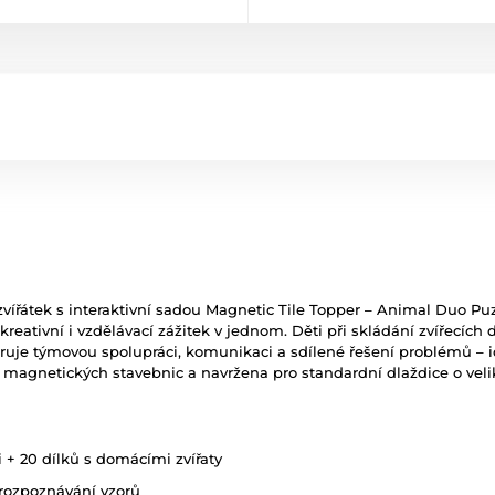
ířátek s interaktivní sadou Magnetic Tile Topper – Animal Duo Puz
reativní i vzdělávací zážitek v jednom. Děti při skládání zvířecích d
uje týmovou spolupráci, komunikaci a sdílené řešení problémů – i
agnetických stavebnic a navržena pro standardní dlaždice o veliko
i + 20 dílků s domácími zvířaty
rozpoznávání vzorů