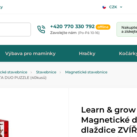
ty
CZK
+420 770 330 792
offline
Nakupte 
a získej
Zavolejte nám
(Po-Pá 10-16)
Výbava pro maminky
Hračky
Kočárk
ické stavebnice
Stavebnice
Magnetické stavebnice
ATA DUO PUZZLE (40kusů)
Learn & grow
Magnetické 
dlaždice ZV