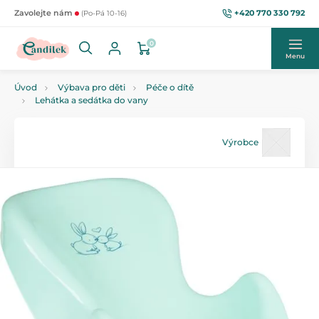
+420 770 330 792
Zavolejte nám
(Po-Pá 10-16)
0
Menu
Úvod
Výbava pro děti
Péče o dítě
Lehátka a sedátka do vany
Výrobce