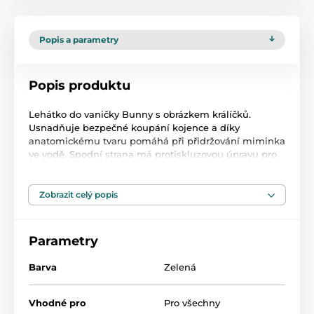
Popis a parametry
Popis produktu
Lehátko do vaničky Bunny s obrázkem králíčků.
Usnadňuje bezpečné koupání kojence a díky
anatomickému tvaru pomáhá při přidržování miminka
ve vodě. Spodní strana má protiskluzovou úpravu pro
větší bezpečí Vašeho dítěte. Materiál: plast. Rozměr:
dxš cca 52x20 cm.
Zobrazit celý popis
Parametry
Barva
Zelená
Vhodné pro
Pro všechny