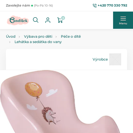
+420 770 330 792
Zavolejte nám
(Po-Pá 10-16)
0
Menu
Úvod
Výbava pro děti
Péče o dítě
Lehátka a sedátka do vany
Výrobce