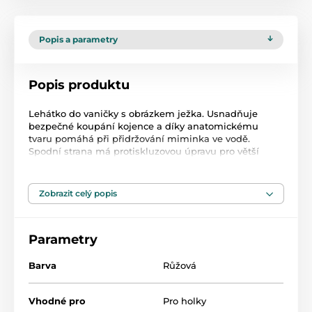
Popis a parametry
Popis produktu
Lehátko do vaničky s obrázkem ježka. Usnadňuje
bezpečné koupání kojence a díky anatomickému
tvaru pomáhá při přidržování miminka ve vodě.
Spodní strana má protiskluzovou úpravu pro větší
bezpečí Vašeho dítěte. Materiál: plast. Rozměr: dxš cca
52x20 cm.
Zobrazit celý popis
Parametry
Barva
Růžová
Vhodné pro
Pro holky