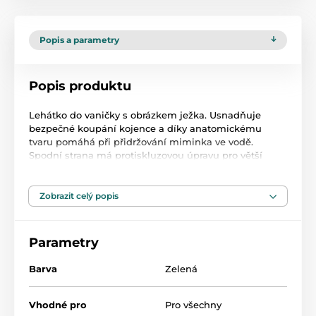
Popis a parametry
Popis produktu
Lehátko do vaničky s obrázkem ježka. Usnadňuje
bezpečné koupání kojence a díky anatomickému
tvaru pomáhá při přidržování miminka ve vodě.
Spodní strana má protiskluzovou úpravu pro větší
bezpečí Vašeho dítěte. Materiál: plast. Rozměr: dxš cca
52x20 cm.
Zobrazit celý popis
Parametry
Barva
Zelená
Vhodné pro
Pro všechny