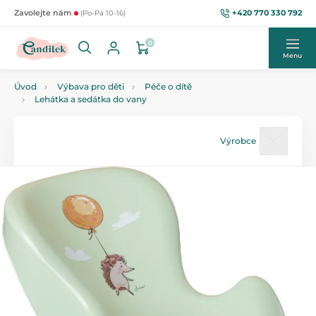
+420 770 330 792
Zavolejte nám
(Po-Pá 10-16)
0
Menu
Úvod
Výbava pro děti
Péče o dítě
Lehátka a sedátka do vany
Výrobce