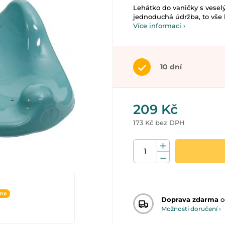
Lehátko do vaničky s vesel
jednoduchá údržba, to vše l
Více informací ›
10 dní
209 Kč
173 Kč bez DPH
ine
Doprava zdarma
o
Možnosti doručení ›