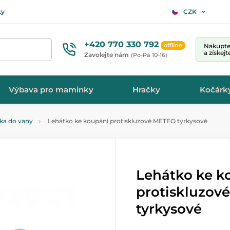
ty
CZK
+420 770 330 792
offline
Nakupte 
a získej
Zavolejte nám
(Po-Pá 10-16)
Výbava pro maminky
Hračky
Kočárk
tka do vany
Lehátko ke koupání protiskluzové METEO tyrkysové
Lehátko ke k
protiskluzov
tyrkysové