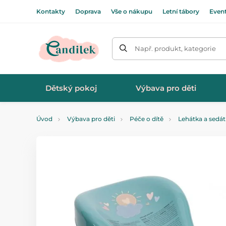
Kontakty
Doprava
Vše o nákupu
Letní tábory
Even
Např. produkt, kategorie
Dětský pokoj
Výbava pro děti
Úvod
Výbava pro děti
Péče o dítě
Lehátka a sedá