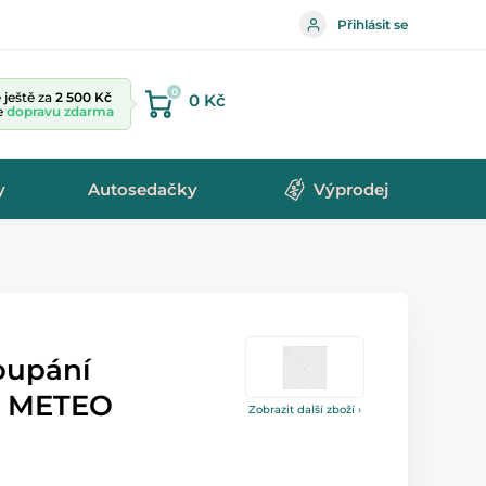
Přihlásit se
0
ještě za
2 500 Kč
0 Kč
te
dopravu zdarma
y
Autosedačky
Výprodej
oupání
é METEO
Zobrazit další zboží ›