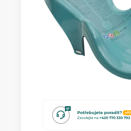
Potřebujete poradit?
offl
Zavolejte na
+420 770 330 792