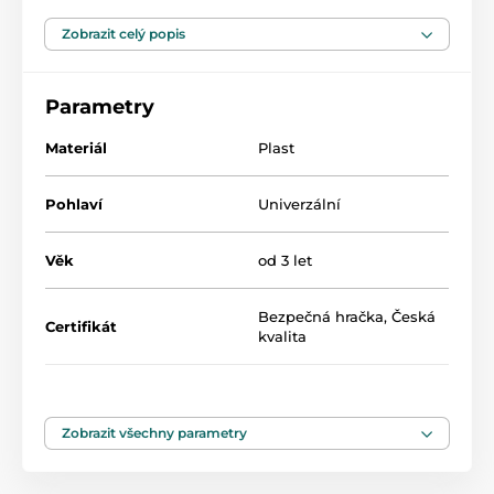
Produkt je rovněž možné dodat v barevné papírové
krabici s dalšími produkty anebo s plastovým boxem.
Zobrazit celý popis
Barevnou papírovou krabici i plastový box je možné si
zakoupit v rámci e-shopu v sekci Ostatní.
Parametry
Materiál
Plast
Pohlaví
Univerzální
Věk
od 3 let
Bezpečná hračka, Česká
Certifikát
kvalita
Kompatibilní
Sluban, Lego, Cobi aj.
Zobrazit všechny parametry