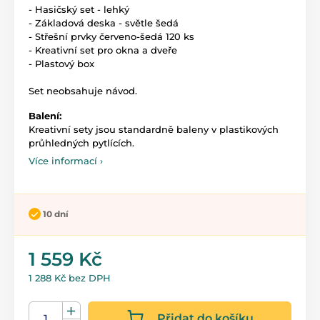
- Hasičský set - lehký
- Základová deska - světle šedá
- Střešní prvky červeno-šedá 120 ks
- Kreativní set pro okna a dveře
- Plastový box
Set neobsahuje návod.
Balení:
Kreativní sety jsou standardně baleny v plastikových
průhledných pytlících.
Více informací ›
10 dní
1 559 Kč
1 288 Kč bez DPH
Přidat do košíku