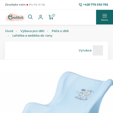
+420 770 330 792
Zavolejte nám
(Po-Pá 10-16)
0
Menu
Úvod
Výbava pro děti
Péče o dítě
Lehátka a sedátka do vany
Výrobce