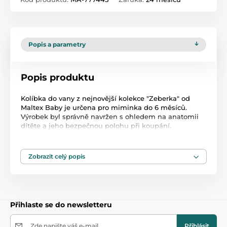
Popis a parametry
Popis produktu
Kolíbka do vany z nejnovější kolekce "Zeberka" od
Maltex Baby je určena pro miminka do 6 měsíců.
Výrobek byl správně navržen s ohledem na anatomii
dítěte a jeho bezpečnou polohu při koupání.
Protiskluzová podložka je doplňkovou ochranou proti
sklouznutí dítěte z odrážedla při koupání. Rozměry:
délka / šířka / výška: 48 cm / 24 cm / 19,5 cm
Zobrazit celý popis
Přihlaste se do newsletteru
Zde napište váš e-mail
Přihlásit