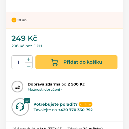
10 dní
249 Kč
206 Kč bez DPH
Přidat do košíku
Doprava zdarma
od
2 500 Kč
Možnosti doručení ›
Potřebujete poradit?
offline
Zavolejte na
+420 770 330 792
Kód produktu:
MA-777445
Záruka:
24 měsíců