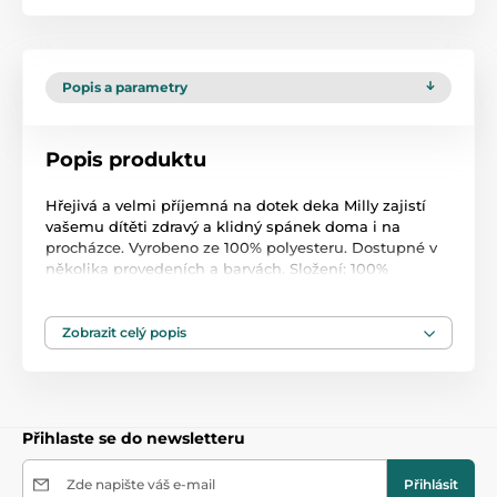
Popis a parametry
Popis produktu
Hřejivá a velmi příjemná na dotek deka Milly zajistí
vašemu dítěti zdravý a klidný spánek doma i na
procházce. Vyrobeno ze 100% polyesteru. Dostupné v
několika provedeních a barvách. Složení: 100%
Polyester.Výplň: silikonová netkaná textilie.Rozměr: 75
x 100 cm
Zobrazit celý popis
Produkt je zařazen v kategoriích
Dětské deky
47,5
Přihlaste se do newsletteru
Zde napište váš e-mail
Přihlásit