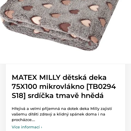
MATEX MILLY dětská deka
75X100 mikrovlákno [TB0294
S18] srdíčka tmavě hnědá
Hřejivá a velmi příjemná na dotek deka Milly zajistí
vašemu dítěti zdravý a klidný spánek doma i na
procházce....
Více informací ›