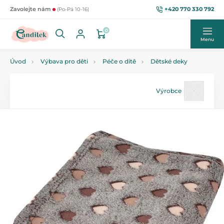
+420 770 330 792
Zavolejte nám
(Po-Pá 10-16)
0
Menu
Úvod
Výbava pro děti
Péče o dítě
Dětské deky
Výrobce