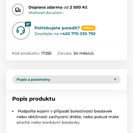
Doprava zdarma
od
2 500 Kč
Možnosti doručení ›
Potřebujete poradit?
offline
Zavolejte na
+420 770 330 792
Kód produktu:
17255
Záruka:
24 měsíců
Popis a parametry
Popis produktu
Podpořte kojení v případě bolestivosti bradavek
nebo obtížnosti zachycení dítěte, nebo pokud máte
ploché nebo konkávní bradavky
Při kojení chrání citlivé, suché nebo prasklé