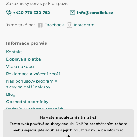
Zákaznický servis je k dispozici
+420 770 330 792
info@eandilek.cz
Jsme také na:
Facebook
Instagram
Informace pro vás
Kontakt
Doprava a platba
Vše o nákupu
Reklamace a vrácení zboží
Náš bonusový program =
slevy na další nákupy
Blog
Obchodní podmínky
Podmínky ochrany osobních
údajů
Na vašem soukromí nám záleží
Na pečlivé zabalení klademe
Tento web používá soubory cookie. Dalším procházením tohoto
maximální důraz
webu vyjadřujete souhlas s jejich používáním.. Více informací
zde
.