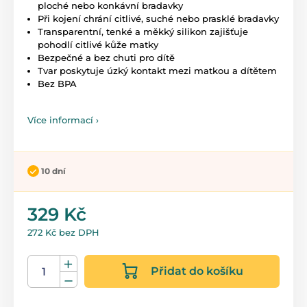
ploché nebo konkávní bradavky
Při kojení chrání citlivé, suché nebo prasklé bradavky
Transparentní, tenké a měkký silikon zajišťuje
pohodlí citlivé kůže matky
Bezpečné a bez chuti pro dítě
Tvar poskytuje úzký kontakt mezi matkou a dítětem
Bez BPA
Více informací ›
10 dní
329 Kč
272 Kč bez DPH
Přidat do košíku