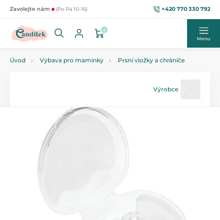
+420 770 330 792
Zavolejte nám
(Po-Pá 10-16)
0
Menu
Úvod
Výbava pro maminky
Prsní vložky a chrániče
Výrobce