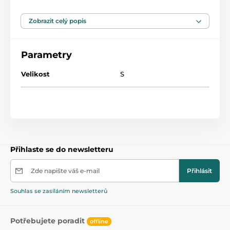
bradavky
Transparentní, tenké a měkký silikon zajišťuje
Zobrazit celý popis
pohodlí citlivé kůže matky
Bezpečné a bez chuti pro dítě
Parametry
Tvar poskytuje úzký kontakt mezi matkou a dítětem
Velikost
S
Bez BPA
Přihlaste se do newsletteru
Zde napište váš e-mail
Přihlásit
Souhlas se zasíláním newsletterů
Potřebujete poradit
offline