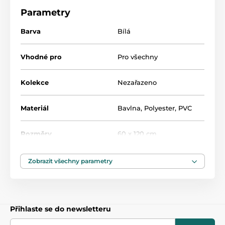
Produkt je zařazen v kategoriích
Parametry
Barva
Bílá
Dětská prostěradla, chrániče
47,5
Vhodné pro
Pro všechny
Kolekce
Nezařazeno
Materiál
Bavlna, Polyester, PVC
Rozměry
60 x 120 cm
Zobrazit všechny parametry
Přihlaste se do newsletteru