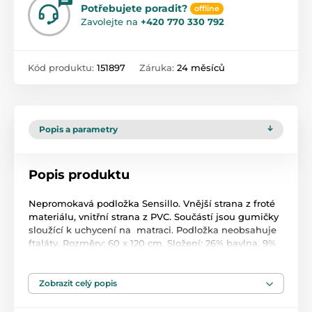
Potřebujete poradit?
offline
Zavolejte na
+420 770 330 792
Kód produktu:
151897
Záruka:
24 měsíců
Popis a parametry
Popis produktu
Nepromokavá podložka Sensillo. Vnější strana z froté
materiálu, vnitřní strana z PVC. Součástí jsou gumičky
sloužící k uchycení na matraci. Podložka neobsahuje
ftaláty. Rozměry: 60 x 120 cm. Složení: 26% bavlna, 9%
polyester, 65% PVC.
Zobrazit celý popis