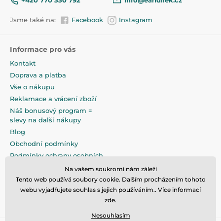
+420 770 330 792
info@eandilek.cz
Jsme také na:
Facebook
Instagram
Informace pro vás
Kontakt
Doprava a platba
Vše o nákupu
Reklamace a vrácení zboží
Náš bonusový program =
slevy na další nákupy
Blog
Obchodní podmínky
Podmínky ochrany osobních
údajů
Na vašem soukromí nám záleží
Na pečlivé zabalení klademe
Tento web používá soubory cookie. Dalším procházením tohoto
maximální důraz
webu vyjadřujete souhlas s jejich používáním.. Více informací
zde
.
Nesouhlasím