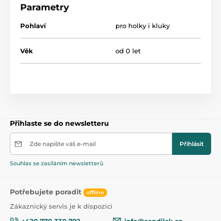
barvy a přátelská postava pandy stimulují smysl pro
Parametry
zrak. Šustění je součástí kolekce Blink&Smile.
Pohlaví
pro holky i kluky
Materiál: bavlna
Věk dítěte: 0 m+
Věk
od 0 let
Rozměr: 20,5 x 15,5 cm
Přihlaste se do newsletteru
Zde napište váš e-mail
Přihlásit
Souhlas se zasíláním newsletterů
Potřebujete poradit
offline
Zákaznický servis je k dispozici