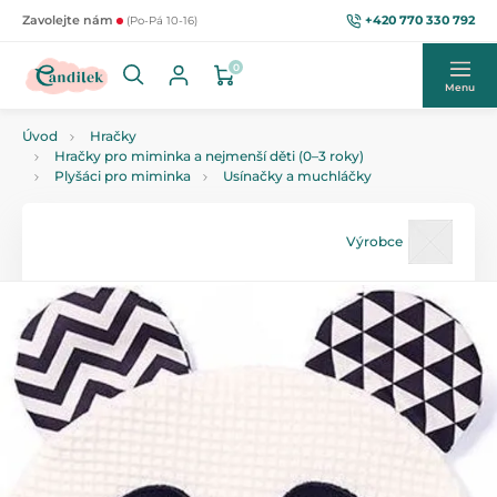
+420 770 330 792
Zavolejte nám
(Po-Pá 10-16)
0
Menu
Úvod
Hračky
Hračky pro miminka a nejmenší děti (0–3 roky)
Plyšáci pro miminka
Usínačky a muchláčky
Výrobce