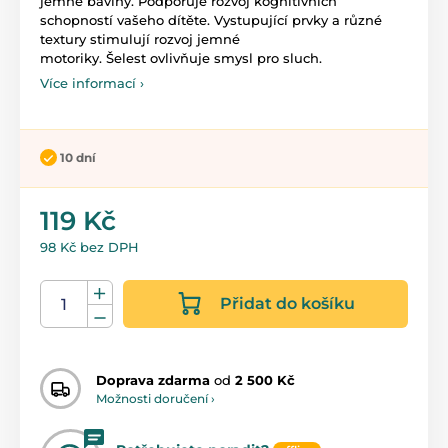
jemné bavlny. Podporuje rozvoj kognitivních
schopností vašeho dítěte. Vystupující prvky a různé
textury stimulují rozvoj jemné
motoriky. Šelest ovlivňuje smysl pro sluch.
Více informací ›
10 dní
119 Kč
98 Kč bez DPH
Přidat do košíku
Doprava zdarma
od
2 500 Kč
Možnosti doručení ›