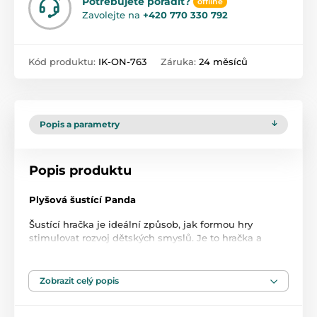
Potřebujete poradit?
offline
Zavolejte na
+420 770 330 792
Kód produktu:
IK-ON-763
Záruka:
24 měsíců
Popis a parametry
Popis produktu
Plyšová šustící Panda
Šustící hračka je ideální způsob, jak formou hry
stimulovat rozvoj dětských smyslů. Je to hračka a
plyšák v jednom. Happy Panda je vyroben z měkké,
jemné bavlny. Podporuje rozvoj kognitivních
schopností vašeho dítěte. Vystupující prvky a různé
Zobrazit celý popis
textury stimulují rozvoj jemné
motoriky. Šelest ovlivňuje smysl pro sluch. Kontrastní