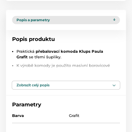
Popis a parametry
Popis produktu
Praktická
přebalovací komoda Klups Paula
Grafit
se třemi šuplíky.
K výrobě komody je použito masivní borovicové
dřevo I. jakosti
Povrchová úprava:
Zdravotně nezávadný lak
Zobrazit celý popis
tento produkt je atestován a je zdravotně nezávadný
rozměry v cm: 81 x 80 x 48
Parametry
na komodu přesně pasují přebalovací podložky o
rozměru 70x50 cm
Barva
Grafit
rozměry s přebalovacím pultem 88x80x73cm
komoda je dodávána v krabici v rozloženém stavu