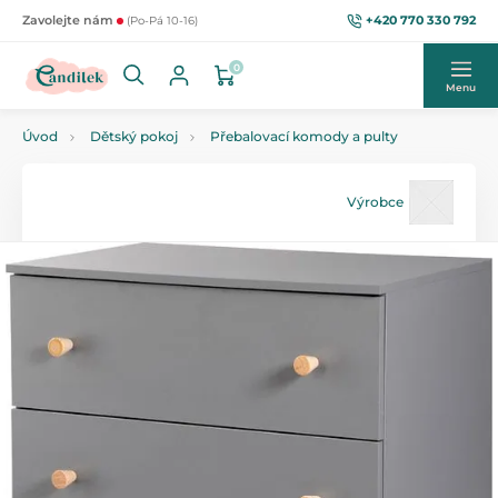
+420 770 330 792
Zavolejte nám
(Po-Pá 10-16)
0
Menu
Úvod
Dětský pokoj
Přebalovací komody a pulty
Výrobce