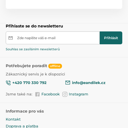
přebalovací nástavec není součástí komody, možno
dokoupit
zde
přebalovací nástavec je možno kdykoliv sundat a
dále používat pouze komodu samostatně
Přihlaste se do newsletteru
Zde napište váš e-mail
Přihlásit
Produkt je zařazen v kategoriích
Souhlas se zasíláním newsletterů
Přebalovací komody a pulty
25
Potřebujete poradit
offline
Zákaznický servis je k dispozici
+420 770 330 792
info@eandilek.cz
Jsme také na:
Facebook
Instagram
Informace pro vás
Kontakt
Doprava a platba