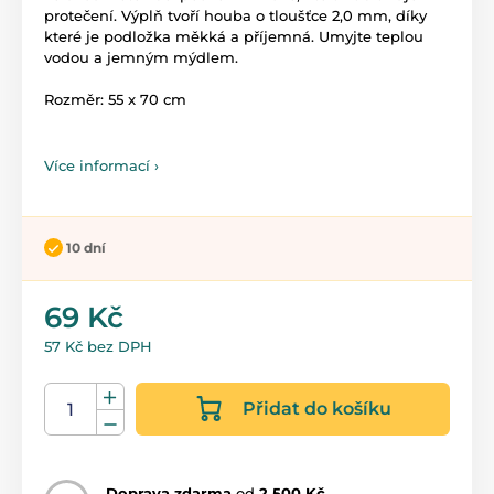
protečení. Výplň tvoří houba o tloušťce 2,0 mm, díky
které je podložka měkká a příjemná. Umyjte teplou
vodou a jemným mýdlem.
Rozměr: 55 x 70 cm
Více informací ›
10 dní
69 Kč
57 Kč bez DPH
Přidat do košíku
Doprava zdarma
od
2 500 Kč