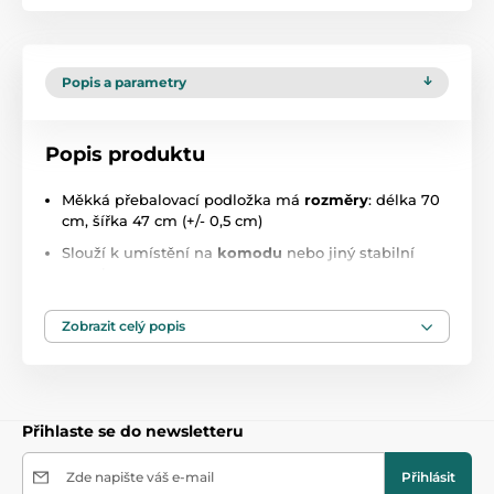
Popis a parametry
Popis produktu
Měkká přebalovací podložka má
rozměry
: délka 70
cm, šířka 47 cm (+/- 0,5 cm)
Slouží k umístění na
komodu
nebo jiný stabilní
povrch
Podložka má zvýšené
boční okraje
Zobrazit celý popis
Vyrobeno z nejkvalitnějších a
bezpečných
materiálů
pro děti
Přebalovací podložka vhodná pro děti od narození
Podložka rozměrově pasuje a je
vhodná na všechny
Přihlaste se do newsletteru
komody z naší nabídky
Složení:
Zde napište váš e-mail
Přihlásit