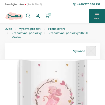
+420 770 330 792
Zavolejte nám
(Po-Pá 10-16)
0
Menu
Úvod
Výbava pro děti
Přebalování
Přebalovací podložky
Přebalovací podložky 70x50
Měkké
Výrobce