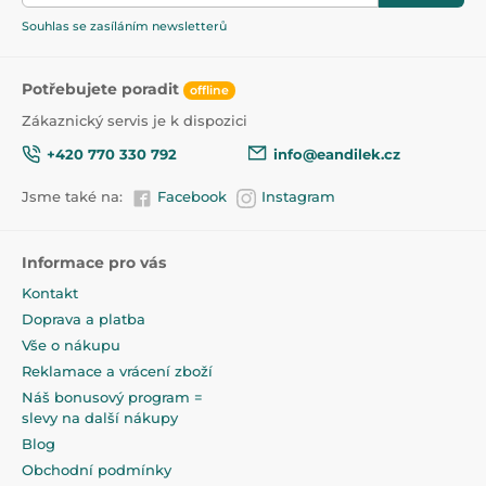
100% PVC - bez ftalátů, těžkých kovů a škodlivých
látek
Souhlas se zasíláním newsletterů
Výplň - polyuretanová pěna
Potřebujete poradit
offline
Produkt je zařazen v kategoriích
Zákaznický servis je k dispozici
+420 770 330 792
info@eandilek.cz
Měkké
45
Jsme také na:
Facebook
Instagram
Informace pro vás
Kontakt
Doprava a platba
Vše o nákupu
Reklamace a vrácení zboží
Náš bonusový program =
slevy na další nákupy
Blog
Obchodní podmínky