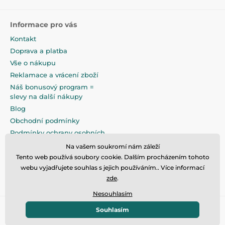
Informace pro vás
Kontakt
Doprava a platba
Vše o nákupu
Reklamace a vrácení zboží
Náš bonusový program =
slevy na další nákupy
Blog
Obchodní podmínky
Podmínky ochrany osobních
údajů
Na vašem soukromí nám záleží
Na pečlivé zabalení klademe
Tento web používá soubory cookie. Dalším procházením tohoto
maximální důraz
webu vyjadřujete souhlas s jejich používáním.. Více informací
zde
.
Nesouhlasím
Souhlasím
© 2026 www.eandilek.cz ⦁ E-shop vytvořila
SIMPLIA.cz