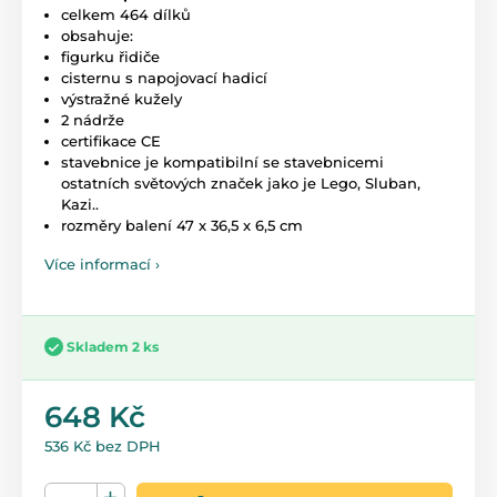
celkem 464 dílků
obsahuje:
figurku řidiče
cisternu s napojovací hadicí
výstražné kužely
2 nádrže
certifikace CE
stavebnice je kompatibilní se stavebnicemi
ostatních světových značek jako je Lego, Sluban,
Kazi..
rozměry balení 47 x 36,5 x 6,5 cm
Více informací ›
Skladem 2 ks
648 Kč
536 Kč bez DPH