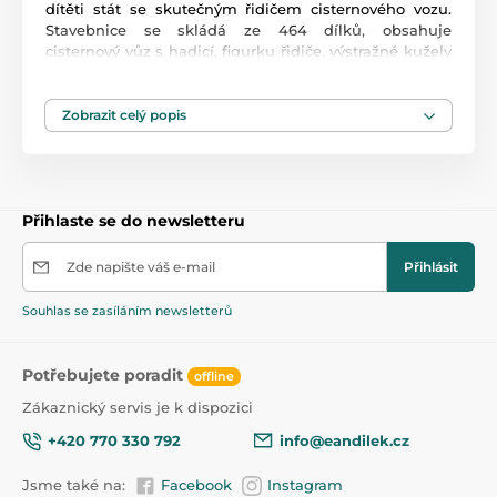
dítěti stát se skutečným řidičem cisternového vozu.
Stavebnice se skládá ze 464 dílků, obsahuje
cisternový vůz s hadicí, figurku řidiče, výstražné kužely
a 2 nádrže. Stavebnice zaručí dětem mnoho hodin
zábavy, pomůže jim rozvíjet kreativitu, manuální
dovednosti a zlepšuje logické myšlení. Stavebnice je
Zobrazit celý popis
kompatibilní se stavebnicemi ostatních světových
značek jako je Lego, Sluban apod. Všechny dílky
stavebnice se velmi snadno propojují a jsou vyrobeny
z kvalitního plastu.
Přihlaste se do newsletteru
Zde napište váš e-mail
Přihlásit
Souhlas se zasíláním newsletterů
Potřebujete poradit
offline
Zákaznický servis je k dispozici
+420 770 330 792
info@eandilek.cz
Jsme také na:
Facebook
Instagram