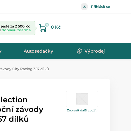
Přihlásit se
0
ještě za
2 500 Kč
0 Kč
te
dopravu zdarma
y
Autosedačky
Výprodej
závody City Racing 357 dílků
lection
oční závody
Zobrazit další zboží ›
57 dílků