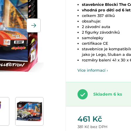
stavebnice Blocki The C
vhodná pro děti od 6 le
celkem 357 dílků
obsahuje:
2 závodní auta
2 figurky závodníků
samolepky
certifikace CE
stavebnice je kompatibil
jako je Lego, Sluban a da
rozměry balení 41 x 30 x 
Více informací ›
Skladem 6 ks
461 Kč
381 Kč bez DPH