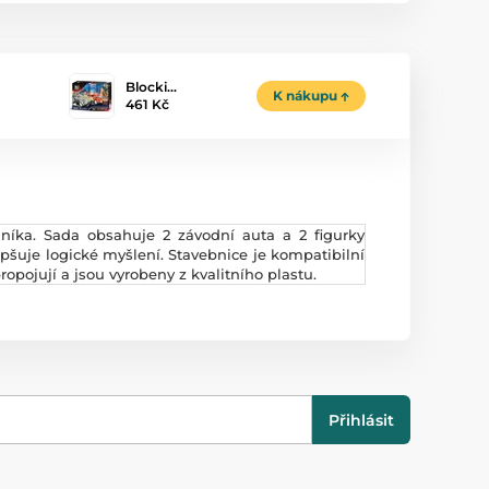
Blocki…
K nákupu
461 Kč
níka. Sada obsahuje 2 závodní auta a 2 figurky
pšuje logické myšlení. Stavebnice je kompatibilní
opojují a jsou vyrobeny z kvalitního plastu.
Přihlásit