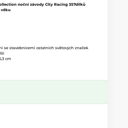
ollection noční závody City Racing 357dílků
t věku
ní se stavebnicemi ostatních světových značek
lší
6,3 cm