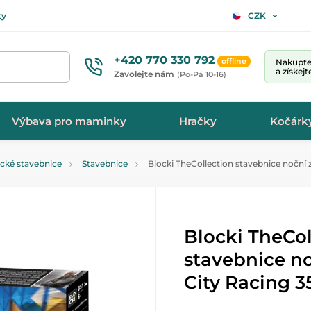
ty
CZK
+420 770 330 792
offline
Nakupte 
a získej
Zavolejte nám
(Po-Pá 10-16)
Výbava pro maminky
Hračky
Kočárk
ické stavebnice
Stavebnice
Blocki TheCollection stavebnice noční 
Blocki TheCol
stavebnice n
City Racing 3