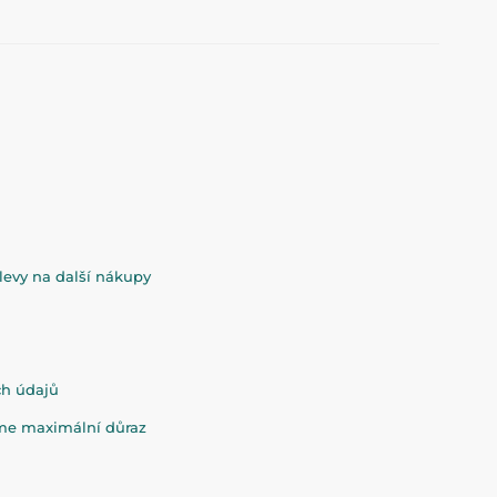
evy na další nákupy
ch údajů
eme maximální důraz