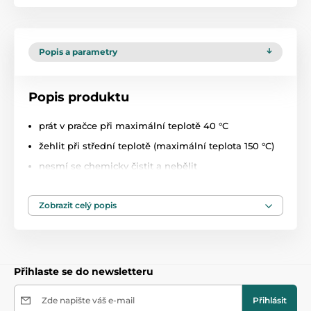
Popis a parametry
Popis produktu
prát v pračce při maximální teplotě 40 °C
žehlit při střední teplotě (maximální teplota 150 °C)
nesmí se chemicky čistit a nebělit
složení: 100 % bavlna
Zobrazit celý popis
rozměr. 140 x 70 + 15cm s gumkou
Přihlaste se do newsletteru
Zde napište váš e-mail
Přihlásit