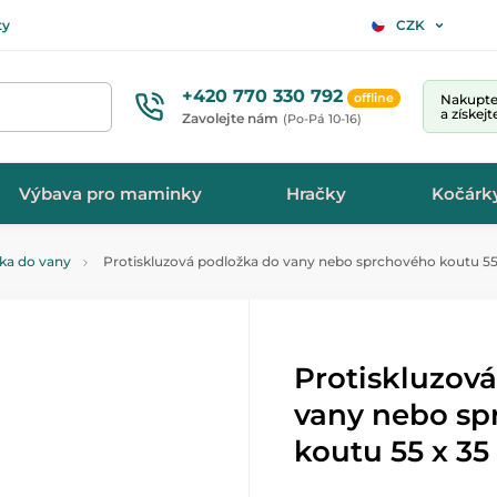
ty
CZK
+420 770 330 792
offline
Nakupte 
a získej
Zavolejte nám
(Po-Pá 10-16)
Výbava pro maminky
Hračky
Kočárk
tka do vany
Protiskluzová podložka do vany nebo sprchového koutu 55
Protiskluzov
vany nebo sp
koutu 55 x 3