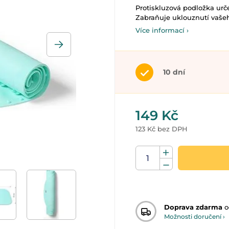
Protiskluzová podložka urč
Zabraňuje uklouznutí vašeh
Více informací ›
10 dní
149 Kč
123 Kč bez DPH
Doprava zdarma
o
Možnosti doručení ›