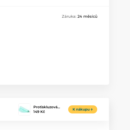
Záruka:
24 měsíců
Protiskluzová…
K nákupu
149 Kč