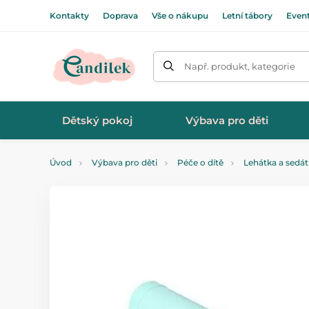
Kontakty
Doprava
Vše o nákupu
Letní tábory
Even
Např. produkt, kategorie
Dětský pokoj
Výbava pro děti
Úvod
Výbava pro děti
Péče o dítě
Lehátka a sedá