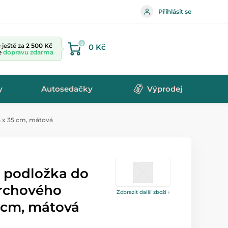
Přihlásit se
0
ještě za
2 500 Kč
0 Kč
te
dopravu zdarma
y
Autosedačky
Výprodej
 x 35 cm, mátová
á podložka do
rchového
Zobrazit další zboží ›
5 cm, mátová