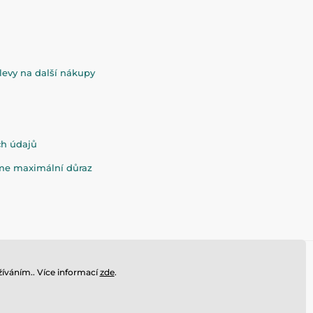
evy na další nákupy
ch údajů
eme maximální důraz
íváním.. Více informací
zde
.