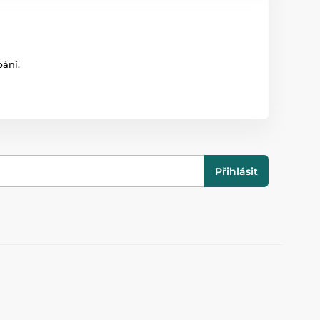
pání.
Přihlásit