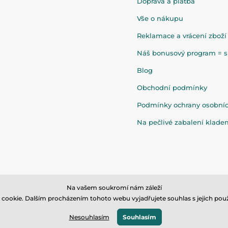
Doprava a platba
Vše o nákupu
Reklamace a vrácení zboží
Náš bonusový program = sl
Blog
Obchodní podmínky
Podmínky ochrany osobní
Na pečlivé zabalení klad
Na vašem soukromí nám záleží
cookie. Dalším procházením tohoto webu vyjadřujete souhlas s jejich použ
© 2026 www.eandilek.cz ⦁ E-shop vytvořila
SIMPLIA.cz
Nesouhlasím
Souhlasím