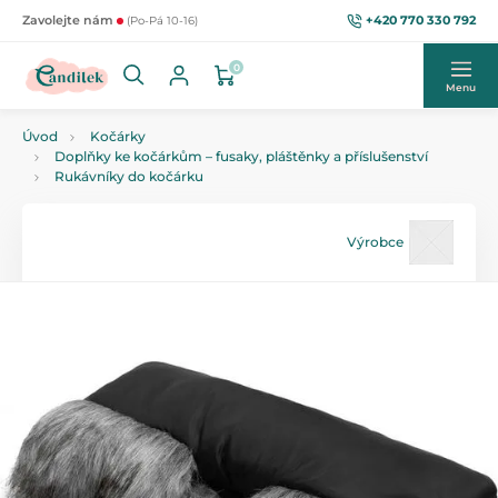
+420 770 330 792
Zavolejte nám
(Po-Pá 10-16)
0
Menu
Úvod
Kočárky
Doplňky ke kočárkům – fusaky, pláštěnky a příslušenství
Rukávníky do kočárku
Výrobce