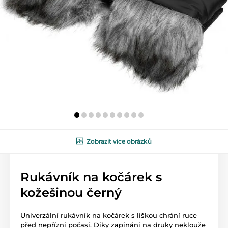
Zobrazit více obrázků
Rukávník na kočárek s
kožešinou černý
Univerzální rukávník na kočárek s liškou chrání ruce
před nepřízní počasí. Díky zapínání na druky neklouže