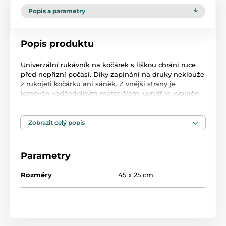
Popis a parametry
Popis produktu
Univerzální rukávník na kočárek s liškou chrání ruce
před nepřízní počasí. Díky zapínání na druky neklouže
z rukojeti kočárku ani sáněk. Z vnější strany je
lemován voděodolným materiálem, uvnitř je vyplněn
měkkým fleecem. Má vrstvu polyesterové výplně, která
izoluje před chladem. Celé kouzlo dodává lem z
umělé kožešiny.
Zobrazit celý popis
Materiálové složení:
Parametry
Vnější látka, podšívka, výplň: 100% polyester
Rozměry
45 x 25 cm
Doplněk kožešiny: 66 % akryl, 17 % polyester, 17 %
modakryl
Způsob údržby: