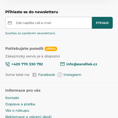
Neumývejte. Suché čištění. Suché, bez použití
rozpouštědel. Nebělit. Nežehlit. Nesušte v sušičce.
Přihlaste se do newsletteru
Zde napište váš e-mail
Přihlásit
Souhlas se zasíláním newsletterů
Potřebujete poradit
offline
Zákaznický servis je k dispozici
+420 770 330 792
info@eandilek.cz
Jsme také na:
Facebook
Instagram
Informace pro vás
Kontakt
Doprava a platba
Vše o nákupu
Reklamace a vrácení zboží