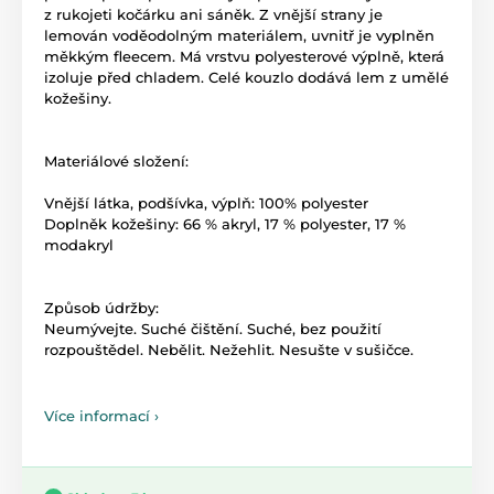
z rukojeti kočárku ani sáněk. Z vnější strany je
lemován voděodolným materiálem, uvnitř je vyplněn
měkkým fleecem. Má vrstvu polyesterové výplně, která
izoluje před chladem. Celé kouzlo dodává lem z umělé
kožešiny.
Materiálové složení:
Vnější látka, podšívka, výplň: 100% polyester
Doplněk kožešiny: 66 % akryl, 17 % polyester, 17 %
modakryl
Způsob údržby:
Neumývejte. Suché čištění. Suché, bez použití
rozpouštědel. Nebělit. Nežehlit. Nesušte v sušičce.
Více informací ›