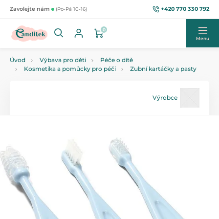
+420 770 330 792
Zavolejte nám
(Po-Pá 10-16)
0
Menu
Úvod
Výbava pro děti
Péče o dítě
Kosmetika a pomůcky pro péči
Zubní kartáčky a pasty
Výrobce