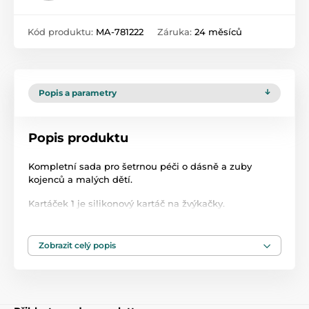
Kód produktu:
MA-781222
Záruka:
24 měsíců
Popis a parametry
Popis produktu
Kompletní sada pro šetrnou péči o dásně a zuby
kojenců a malých dětí.
Kartáček 1 je silikonový kartáč na žvýkačky.
Kartáček 2 - silikonový kartáček na mytí prvních
zoubků.
Zobrazit celý popis
Kartáček 3 - zubní kartáček s měkkými štětinami.
Kartáčky pomáhají udržovat ústní hygienu a učí děti
péči o každodenní použití. První kartáček čistí dásně a