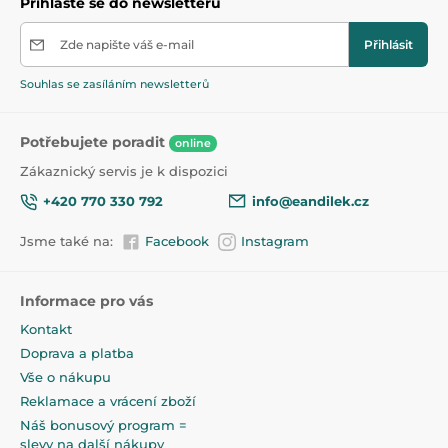
Přihlaste se do newsletteru
masíruje je, přináší úlevu v období prořezávání
zoubků. Poslední kartáček s měkkými štětinami dítě
Zde napište váš e-mail
Přihlásit
používá k čištění zubů samo. Kartáčky jsou vyrobeny z
hygienických materiálů, neobsahují Bisfenol A.
Souhlas se zasíláním newsletterů
Vlastnosti:
šetrně čistí dásně a zuby
Potřebujete poradit
online
přinášejí úlevu při prořezávání zoubků
Zákaznický servis je k dispozici
naučí vás pravidelně si čistit zuby sami
+420 770 330 792
info@eandilek.cz
vyrobeny z bezpečných materiálů, neobsahují
Jsme také na:
Facebook
Instagram
Bisfenol
Sada obsahuje:
Informace pro vás
silikonový kartáček na dásně
Kontakt
silikonový kartáček na čištění prvních zoubků
Doprava a platba
zubní kartáček s měkkými štětinami
Vše o nákupu
Reklamace a vrácení zboží
Náš bonusový program =
slevy na další nákupy